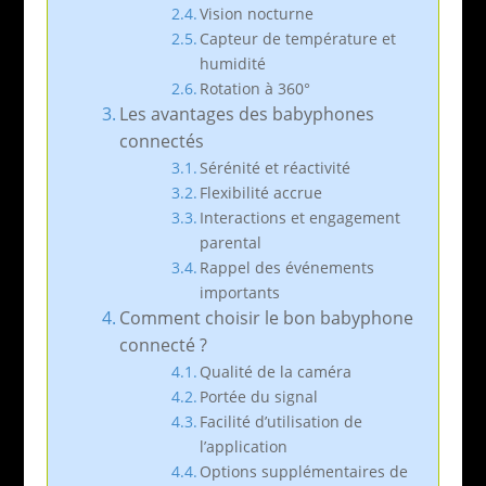
Vision nocturne
Capteur de température et
humidité
Rotation à 360°
Les avantages des babyphones
connectés
Sérénité et réactivité
Flexibilité accrue
Interactions et engagement
parental
Rappel des événements
importants
Comment choisir le bon babyphone
connecté ?
Qualité de la caméra
Portée du signal
Facilité d’utilisation de
l’application
Options supplémentaires de