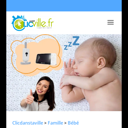
a
Clicdanstaville
Famille
Bébé
>
>