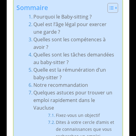
Sommaire
Pourquoi le Baby-sitting ?
Quel est l’âge légal pour exercer
une garde ?
Quelles sont les compétences à
avoir ?
Quelles sont les tâches demandées
au baby-sitter ?
Quelle est la rémunération d’un
baby-sitter ?
Notre recommandation
Quelques astuces pour trouver un
emploi rapidement dans le
Vaucluse
Fixez-vous un objectif
Dites à votre cercle d’amis et
de connaissances que vous