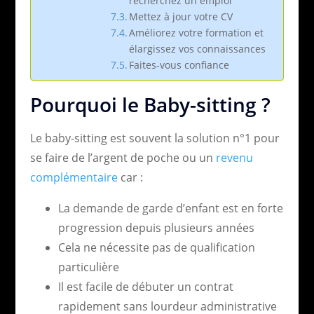
recherchez un emploi
Mettez à jour votre CV
Améliorez votre formation et
élargissez vos connaissances
Faites-vous confiance
Pourquoi le Baby-sitting ?
Le baby-sitting est souvent la solution n°1 pour
se faire de l’argent de poche ou un
revenu
complémentaire
car :
La demande de garde d’enfant est en forte
progression depuis plusieurs années
Cela ne nécessite pas de qualification
particulière
Il est facile de débuter un contrat
rapidement sans lourdeur administrative