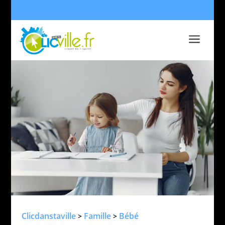
a
Clicdanstaville
Famille
Bébé
>
>