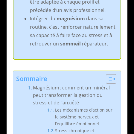
être adaptée à chaque profil et
précédée d’un avis professionnel.
Intégrer du
magnésium
dans sa
routine, c’est renforcer naturellement
sa capacité à faire face au stress et à
retrouver un
sommeil
réparateur.
Sommaire
Magnésium : comment un minéral
peut transformer la gestion du
stress et de l’anxiété
Les mécanismes d’action sur
le système nerveux et
l’équilibre émotionnel
Stress chronique et