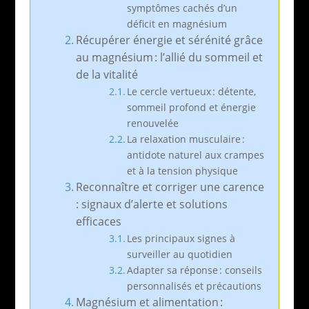
symptômes cachés d’un
déficit en magnésium
Récupérer énergie et sérénité grâce
au magnésium : l’allié du sommeil et
de la vitalité
Le cercle vertueux : détente,
sommeil profond et énergie
renouvelée
La relaxation musculaire :
antidote naturel aux crampes
et à la tension physique
Reconnaître et corriger une carence
: signaux d’alerte et solutions
efficaces
Les principaux signes à
surveiller au quotidien
Adapter sa réponse : conseils
personnalisés et précautions
Magnésium et alimentation :