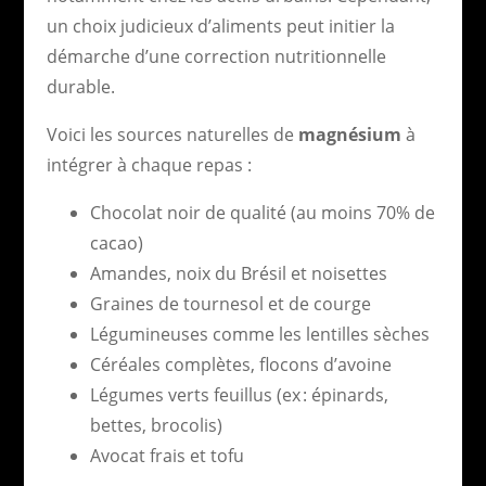
un choix judicieux d’aliments peut initier la
démarche d’une correction nutritionnelle
durable.
Voici les sources naturelles de
magnésium
à
intégrer à chaque repas :
Chocolat noir de qualité (au moins 70% de
cacao)
Amandes, noix du Brésil et noisettes
Graines de tournesol et de courge
Légumineuses comme les lentilles sèches
Céréales complètes, flocons d’avoine
Légumes verts feuillus (ex : épinards,
bettes, brocolis)
Avocat frais et tofu