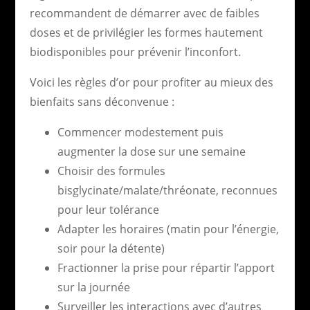
recommandent de démarrer avec de faibles
doses et de privilégier les formes hautement
biodisponibles pour prévenir l’inconfort.
Voici les règles d’or pour profiter au mieux des
bienfaits sans déconvenue :
Commencer modestement puis
augmenter la dose sur une semaine
Choisir des formules
bisglycinate/malate/thréonate, reconnues
pour leur tolérance
Adapter les horaires (matin pour l’énergie,
soir pour la détente)
Fractionner la prise pour répartir l’apport
sur la journée
Surveiller les interactions avec d’autres