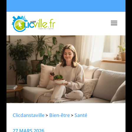
a
Clicdanstaville
Bien-être
Santé
>
>
27 MARS 2026