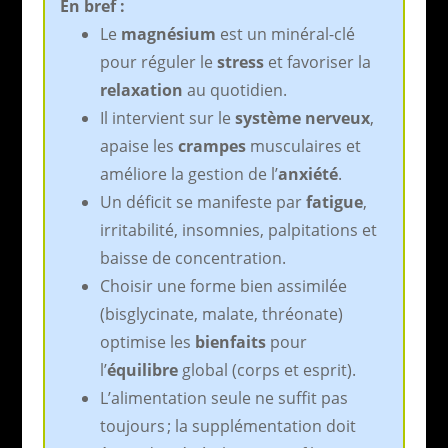
En bref :
Le
magnésium
est un minéral-clé
pour réguler le
stress
et favoriser la
relaxation
au quotidien.
Il intervient sur le
système nerveux
,
apaise les
crampes
musculaires et
améliore la gestion de l’
anxiété
.
Un déficit se manifeste par
fatigue
,
irritabilité, insomnies, palpitations et
baisse de concentration.
Choisir une forme bien assimilée
(bisglycinate, malate, thréonate)
optimise les
bienfaits
pour
l’
équilibre
global (corps et esprit).
L’alimentation seule ne suffit pas
toujours ; la supplémentation doit