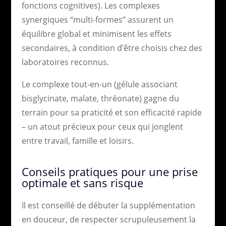
fonctions cognitives). Les complexes
synergiques “multi-formes” assurent un
équilibre global et minimisent les effets
secondaires, à condition d’être choisis chez des
laboratoires reconnus.
Le complexe tout-en-un (gélule associant
bisglycinate, malate, thréonate) gagne du
terrain pour sa praticité et son efficacité rapide
– un atout précieux pour ceux qui jonglent
entre travail, famille et loisirs.
Conseils pratiques pour une prise
optimale et sans risque
Il est conseillé de débuter la supplémentation
en douceur, de respecter scrupuleusement la