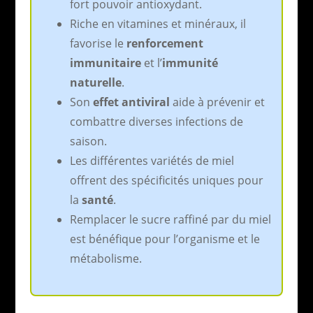
fort pouvoir antioxydant.
Riche en vitamines et minéraux, il
favorise le
renforcement
immunitaire
et l’
immunité
naturelle
.
Son
effet antiviral
aide à prévenir et
combattre diverses infections de
saison.
Les différentes variétés de miel
offrent des spécificités uniques pour
la
santé
.
Remplacer le sucre raffiné par du miel
est bénéfique pour l’organisme et le
métabolisme.