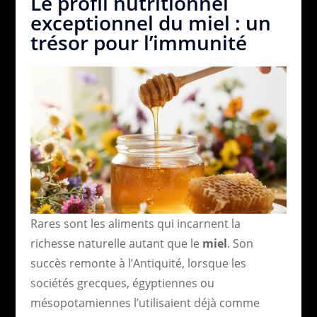
Le profil nutritionnel
exceptionnel du miel : un
trésor pour l’immunité
Rares sont les aliments qui incarnent la
richesse naturelle autant que le
miel
. Son
succès remonte à l’Antiquité, lorsque les
sociétés grecques, égyptiennes ou
mésopotamiennes l’utilisaient déjà comme