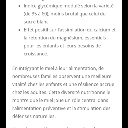
Indice glycémique modulé selon la variété
(de 35 à 60), moins brutal que celui du
sucre blanc.
Effet positif sur l’assimilation du calcium et
la rétention du magnésium, essentiels
pour les enfants et leurs besoins de
croissance.
En intégrant le miel à leur alimentation, de
nombreuses familles observent une meilleure
vitalité chez les enfants et une résilience accrue
chez les adultes. Cette diversité nutritionnelle
montre que le miel joue un rôle central dans
l’alimentation préventive et la stimulation des
défenses naturelles.