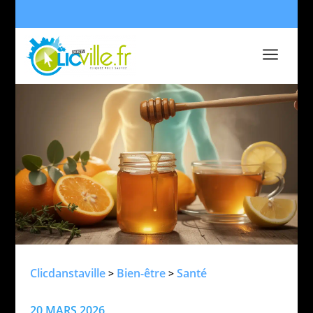
a
Clicdanstaville
Bien-être
Santé
>
>
20 MARS 2026