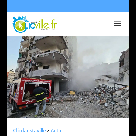
a
Clicdanstaville
Actu
>