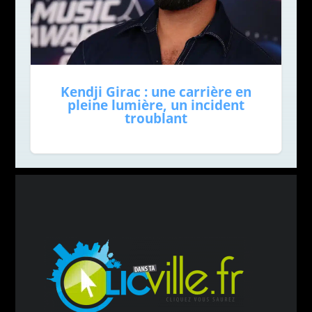
Kendji Girac : une carrière en
pleine lumière, un incident
troublant