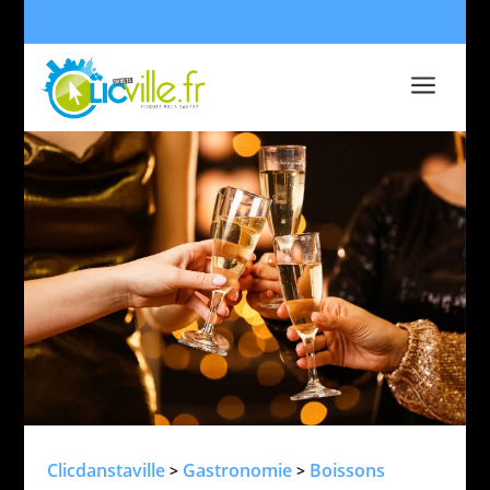
a
Clicdanstaville
Gastronomie
Boissons
>
>