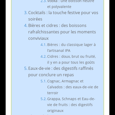
Vodka : une boisson neutre
et polyvalente
Cocktails : la touche festive pour vos
soirées
Bières et cidres : des boissons
rafraîchissantes pour les moments
conviviaux
Bières : du classique lager à
l’artisanal IPA
Cidres : doux, brut ou fruité,
il y en a pour tous les goûts
Eaux-de-vie : des digestifs raffinés
pour conclure un repas
Cognac, Armagnac et
Calvados : des eaux-de-vie de
terroir
Grappa, Schnaps et Eau-de-
vie de fruits : des digestifs
originaux