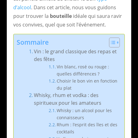
d’alcool
. Dans cet article, nous vous guidons
pour trouver la
bouteille
idéale qui saura ravir
vos convives, quel que soit l’événement.
Sommaire
Vin : le grand classique des repas et
des fêtes
Vin blanc, rosé ou rouge :
quelles différences ?
Choisir le bon vin en fonction
du plat
Whisky, rhum et vodka : des
spiritueux pour les amateurs
Whisky : un alcool pour les
connaisseurs
Rhum : l’esprit des îles et des
cocktails