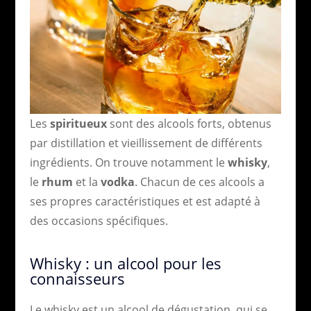
Les
spiritueux
sont des alcools forts, obtenus
par distillation et vieillissement de différents
ingrédients. On trouve notamment le
whisky
,
le
rhum
et la
vodka
. Chacun de ces alcools a
ses propres caractéristiques et est adapté à
des occasions spécifiques.
Whisky : un alcool pour les
connaisseurs
Le whisky est un alcool de dégustation, qui se