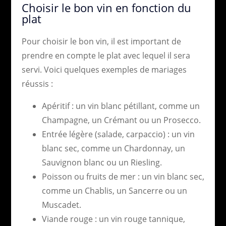
Choisir le bon vin en fonction du
plat
Pour choisir le bon vin, il est important de
prendre en compte le plat avec lequel il sera
servi. Voici quelques exemples de mariages
réussis :
Apéritif : un vin blanc pétillant, comme un
Champagne, un Crémant ou un Prosecco.
Entrée légère (salade, carpaccio) : un vin
blanc sec, comme un Chardonnay, un
Sauvignon blanc ou un Riesling.
Poisson ou fruits de mer : un vin blanc sec,
comme un Chablis, un Sancerre ou un
Muscadet.
Viande rouge : un vin rouge tannique,