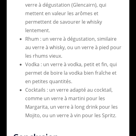
verre à dégustation (Glencairn), qui
mettent en valeur les arômes et
permettent de savourer le whisky
lentement.
Rhum : un verre à dégustation, similaire
au verre à whisky, ou un verre à pied pour
les rhums vieux.
Vodka : un verre à vodka, petit et fin, qui
permet de boire la vodka bien fraîche et
en petites quantités.
Cocktails : un verre adapté au cocktail,
comme un verre à martini pour les
Margarita, un verre à long drink pour les
Mojito, ou un verre à vin pour les Spritz.