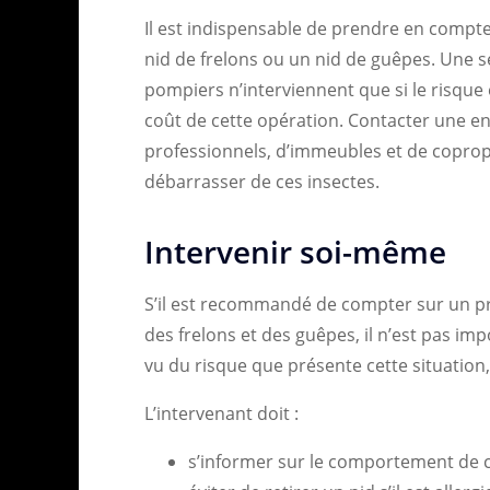
Il est indispensable de prendre en compte
nid de frelons ou un nid de guêpes. Une se
pompiers n’interviennent que si le risque
coût de cette opération. Contacter une en
professionnels, d’immeubles et de copropr
débarrasser de ces insectes.
Intervenir soi-même
S’il est recommandé de compter sur un pr
des frelons et des guêpes, il n’est pas im
vu du risque que présente cette situation,
L’intervenant doit :
s’informer sur le comportement de ce