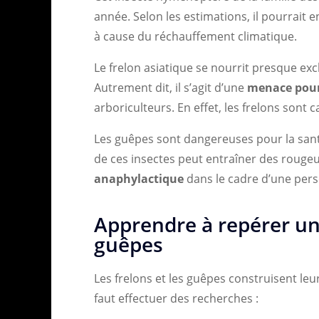
année. Selon les estimations, il pourrait 
à cause du réchauffement climatique.
Le frelon asiatique se nourrit presque excl
Autrement dit, il s’agit d’une
menace pour 
arboriculteurs. En effet, les frelons sont 
Les guêpes sont dangereuses pour la sant
de ces insectes peut entraîner des roug
anaphylactique
dans le cadre d’une pers
Apprendre à repérer un 
guêpes
Les frelons et les guêpes construisent leu
faut effectuer des recherches :