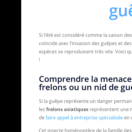
gu
Si l’été est considéré comme la saison des
coïncide avec l’invasion des guêpes et des f
espèces se reproduisent très vite. Voici 
!
Comprendre la menace 
frelons ou un nid de g
Si la guêpe représente un danger permanen
les
frelons asiatiques
représentent une 
de
faire appel à entreprise spécialisée
en c
Cet insecte hyménoptère de la famille de