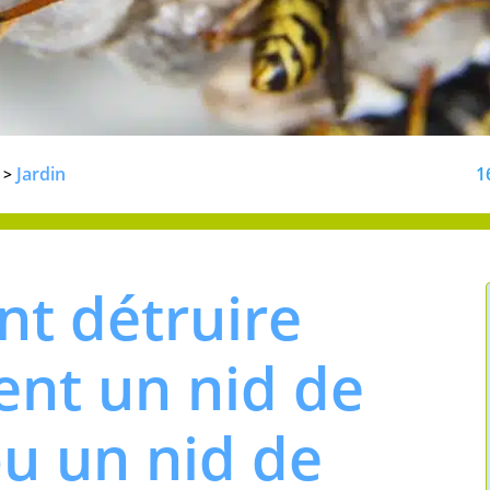
Jardin
1
>
t détruire
ent un nid de
ou un nid de