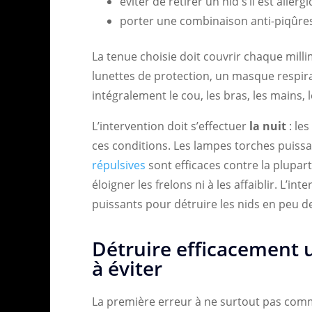
éviter de retirer un nid s’il est allergi
porter une combinaison anti-piqûre
La tenue choisie doit couvrir chaque milli
lunettes de protection, un masque respirat
intégralement le cou, les bras, les mains, 
L’intervention doit s’effectuer
la nuit
: le
ces conditions. Les lampes torches puissa
répulsives
sont efficaces contre la plupart 
éloigner les frelons ni à les affaiblir. L’i
puissants pour détruire les nids en peu d
Détruire efficacement u
à éviter
La première erreur à ne surtout pas comm