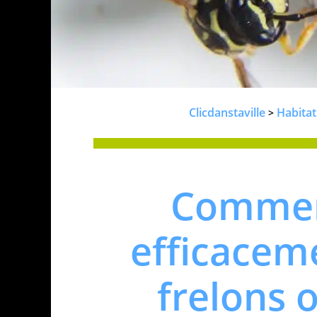
Clicdanstaville
Habitat
>
Commen
efficacem
frelons 