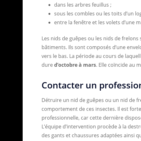
dans les arbres feuillus ;
sous les combles ou les toits d’un l
entre la fenêtre et les volets d’une
Les nids de guêpes ou les nids de frelons 
bâtiments. Ils sont composés d’une envel
vers le bas. La période au cours de laquel
dure
d’octobre à mars
. Elle coïncide au 
Contacter un professio
Détruire un nid de guêpes ou un nid de fr
comportement de ces insectes. Il est fort
professionnelle, car cette dernière dispo
L’équipe d’intervention procède à la dest
des gants et chaussures adaptées ainsi 