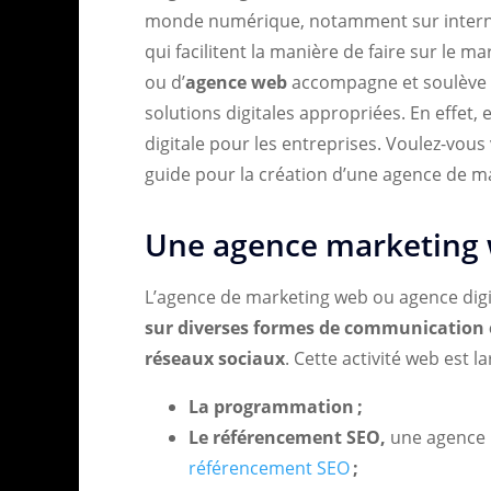
monde numérique, notamment sur internet
qui facilitent la manière de faire sur le ma
ou d’
agence web
accompagne et soulève le
solutions digitales appropriées. En effet, e
digitale pour les entreprises. Voulez-vous
guide pour la création d’une agence de ma
Une agence marketing we
L’agence de marketing web ou agence digi
sur diverses formes de communication e
réseaux sociaux
. Cette activité web est l
La programmation ;
Le référencement SEO,
une agence m
référencement SEO
;