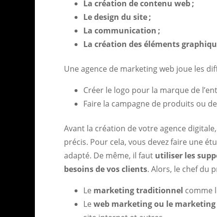
La création de contenu web ;
Le design du site ;
La communication ;
La création des éléments graphiqu
Une agence de marketing web joue les diff
Créer le logo pour la marque de l’entr
Faire la campagne de produits ou de 
Avant la création de votre agence digitale,
précis. Pour cela, vous devez faire une ét
adapté. De même, il faut
utiliser les su
besoins de vos clients
. Alors, le chef du 
Le
marketing traditionnel
comme les
Le
web marketing ou le marketing 