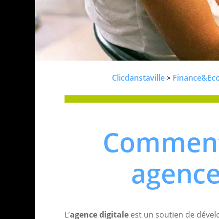
Clicdanstaville
Finance&Ec
>
Comment
agence 
L’
agence digitale
est un soutien de dével