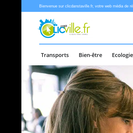
Bienvenue sur clicdanstaville.fr, votre web média de r
Transports
Bien-être
Ecologi