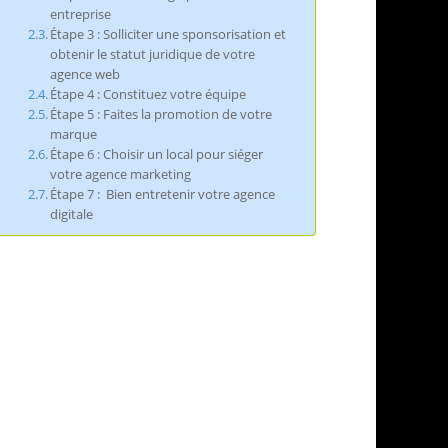
entreprise
Étape 3 : Solliciter une sponsorisation et
obtenir le statut juridique de votre
agence web
Étape 4 : Constituez votre équipe
Étape 5 : Faites la promotion de votre
marque
Étape 6 : Choisir un local pour siéger
votre agence marketing
Étape 7 : Bien entretenir votre agence
digitale