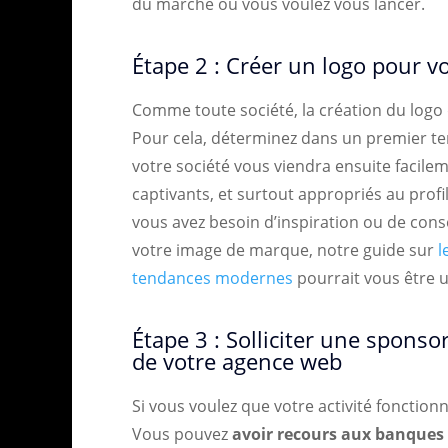
du marché où vous voulez vous lancer.
Étape 2 : Créer un logo pour v
Comme toute société, la création du logo 
Pour cela, déterminez dans un premier te
votre société vous viendra ensuite facile
captivants, et surtout appropriés au profi
vous avez besoin d’inspiration ou de conse
votre image de marque, notre guide sur
l
tendances modernes
pourrait vous être ut
Étape 3 : Solliciter une sponsor
de votre agence web
Si vous voulez que votre activité foncti
Vous pouvez
avoir recours aux banques