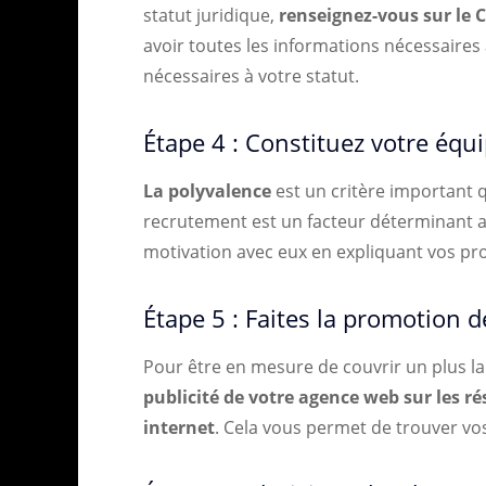
statut juridique,
renseignez-vous sur le 
avoir toutes les informations nécessaires
nécessaires à votre statut.
Étape 4 : Constituez votre équ
La polyvalence
est un critère important q
recrutement est un facteur déterminant af
motivation avec eux en expliquant vos pro
Étape 5 : Faites la promotion 
Pour être en mesure de couvrir un plus l
publicité de votre agence web sur les ré
internet
. Cela vous permet de trouver vos