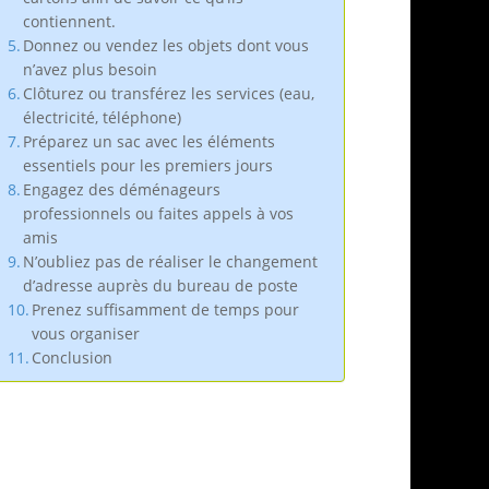
contiennent.
Donnez ou vendez les objets dont vous
n’avez plus besoin
Clôturez ou transférez les services (eau,
électricité, téléphone)
Préparez un sac avec les éléments
essentiels pour les premiers jours
Engagez des déménageurs
professionnels ou faites appels à vos
amis
N’oubliez pas de réaliser le changement
d’adresse auprès du bureau de poste
Prenez suffisamment de temps pour
vous organiser
Conclusion