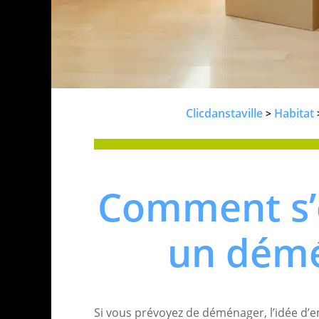
Clicdanstaville
Habitat
>
Comment s’
un dém
Si vous prévoyez de déménager, l’idée d’e