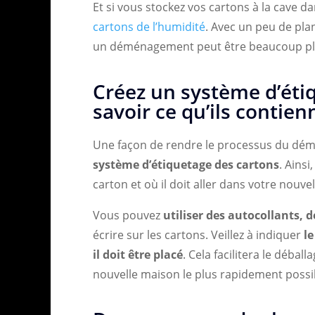
Et si vous stockez vos cartons à la cave dan
cartons de l’humidité
. Avec un peu de plan
un déménagement peut être beaucoup plu
Créez un système d’éti
savoir ce qu’ils contien
Une façon de rendre le processus du dém
système d’étiquetage des cartons
. Ains
carton et où il doit aller dans votre nouve
Vous pouvez
utiliser des autocollants,
écrire sur les cartons. Veillez à indiquer
l
il doit être placé
. Cela facilitera le débal
nouvelle maison le plus rapidement possi