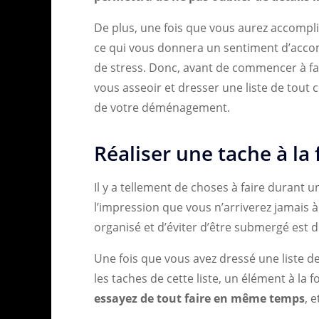
De plus, une fois que vous aurez accompli
ce qui vous donnera un sentiment d’accom
de stress. Donc, avant de commencer à fa
vous asseoir et dresser une liste de tout
de votre déménagement.
Réaliser une tache à la 
Il y a tellement de choses à faire duran
l’impression que vous n’arriverez jamais à
organisé et d’éviter d’être submergé est 
Une fois que vous avez dressé une liste de
les taches de cette liste, un élément à la f
essayez de tout faire en même temps
, 