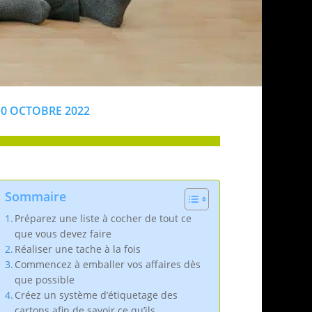
10 OCTOBRE 2022
Sommaire
Préparez une liste à cocher de tout ce
que vous devez faire
Réaliser une tache à la fois
Commencez à emballer vos affaires dès
que possible
Créez un système d’étiquetage des
cartons afin de savoir ce qu’ils