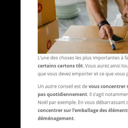
L’une des choses les plus importantes à 
certains cartons tôt
. Vous aurez ainsi to
que vous devez emporter et ce que vous p
Un autre conseil est de
vous concentrer s
pas quotidiennement
. Il s’agit notamm
Noël par exemple. En vous débarrassant d
concentrer sur l’emballage des éléments
déménagement
.