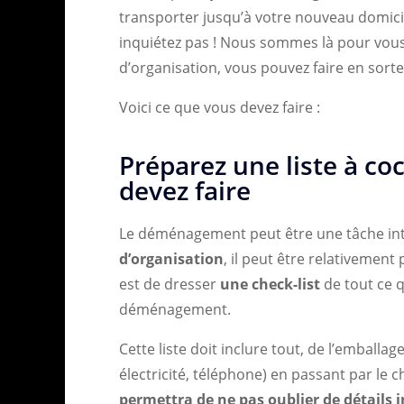
transporter jusqu’à votre nouveau domici
inquiétez pas ! Nous sommes là pour vous 
d’organisation, vous pouvez faire en sor
Voici ce que vous devez faire :
Préparez une liste à co
devez faire
Le déménagement peut être une tâche in
d’organisation
, il peut être relativement
est de dresser
une check-list
de tout ce q
déménagement.
Cette liste doit inclure tout, de l’emballag
électricité, téléphone) en passant par le
permettra de ne pas oublier de détails