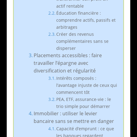
actif rentable
Éducation financière :
comprendre actifs, passifs et
arbitrages
Créer des revenus
complémentaires sans se
disperser
Placements accessibles : faire
travailler l’épargne avec
diversification et régularité
Intérêts composés :
l’avantage injuste de ceux qui
commencent tôt
PEA, ETF, assurance-vie : le
trio simple pour démarrer
Immobilier : utiliser le levier
bancaire sans se mettre en danger
Capacité d’emprunt : ce que
les banques regardent