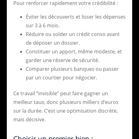
Pour renforcer rapidement votre crédibilité :
Éviter les découverts et lisser les dépenses
sur 3 à 6 mois.
Réduire ou solder un crédit conso avant
de déposer un dossier.
Constituer un apport, même modeste, et
garder une réserve de sécurité.
Comparer plusieurs banques ou passer
par un courtier pour négocier.
Ce travail “invisible” peut faire gagner un
meilleur taux, donc plusieurs milliers d’euros
sur la durée. C’est une optimisation discrète,
mais décisive.
Choisir un premier bien :