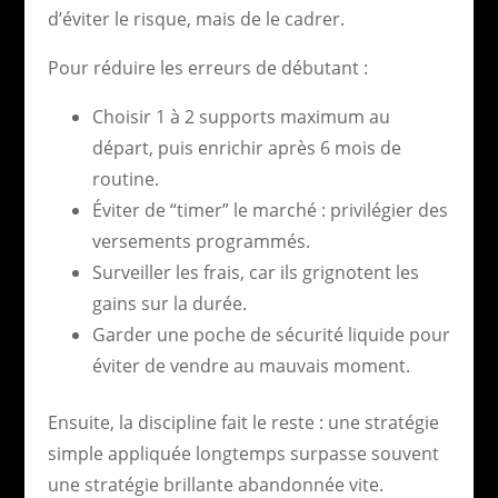
d’éviter le risque, mais de le cadrer.
Pour réduire les erreurs de débutant :
Choisir 1 à 2 supports maximum au
départ, puis enrichir après 6 mois de
routine.
Éviter de “timer” le marché : privilégier des
versements programmés.
Surveiller les frais, car ils grignotent les
gains sur la durée.
Garder une poche de sécurité liquide pour
éviter de vendre au mauvais moment.
Ensuite, la discipline fait le reste : une stratégie
simple appliquée longtemps surpasse souvent
une stratégie brillante abandonnée vite.