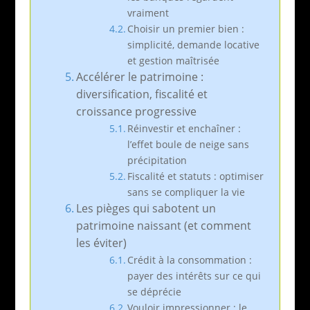
vraiment
Choisir un premier bien :
simplicité, demande locative
et gestion maîtrisée
Accélérer le patrimoine :
diversification, fiscalité et
croissance progressive
Réinvestir et enchaîner :
l’effet boule de neige sans
précipitation
Fiscalité et statuts : optimiser
sans se compliquer la vie
Les pièges qui sabotent un
patrimoine naissant (et comment
les éviter)
Crédit à la consommation :
payer des intérêts sur ce qui
se déprécie
Vouloir impressionner : le