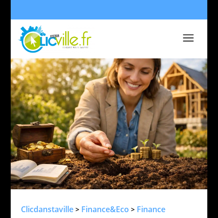
a
Clicdanstaville
Finance&Eco
Finance
>
>