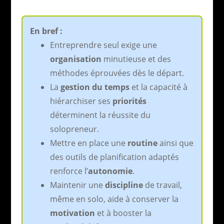
En bref :
Entreprendre seul exige une
organisation
minutieuse et des
méthodes éprouvées dès le départ.
La
gestion du temps
et la capacité à
hiérarchiser ses
priorités
déterminent la réussite du
solopreneur.
Mettre en place une
routine
ainsi que
des outils de planification adaptés
renforce l’
autonomie
.
Maintenir une
discipline
de travail,
même en solo, aide à conserver la
motivation
et à booster la