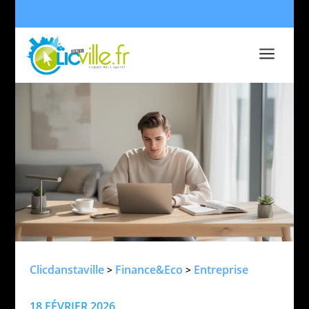
a
Clicdanstaville
Finance&Eco
Entreprise
>
>
18 FÉVRIER 2026