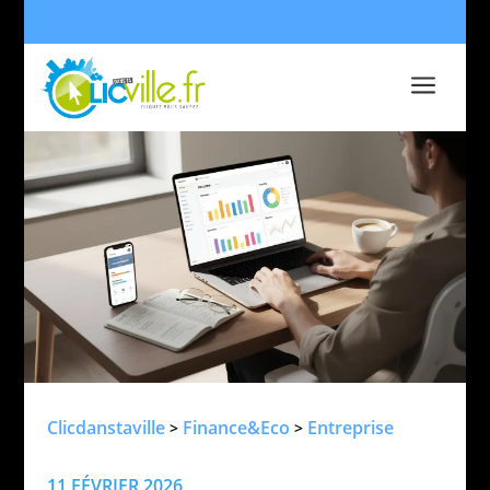
a
Clicdanstaville
Finance&Eco
Entreprise
>
>
11 FÉVRIER 2026