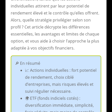
individuelles attirent par leur potentiel de
rendement élevé et le contrôle qu’elles offrent.
Alors, quelle stratégie privilégier selon son
profil ? Cet article décrypte les différences
essentielles, les avantages et limites de chaque
option, et vous aide à choisir l’approche la plus
adaptée à vos objectifs financiers.
🔎 En résumé
📈 Actions individuelles : fort potentiel
de rendement, choix ciblé
d’entreprises, mais risques élevés et
suivi régulier nécessaire.
🌍 ETF (fonds indiciels cotés) :
diversification immédiate, simplicité,