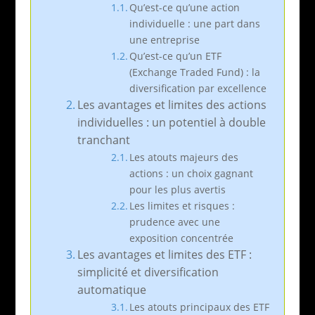
Qu’est-ce qu’une action
individuelle : une part dans
une entreprise
Qu’est-ce qu’un ETF
(Exchange Traded Fund) : la
diversification par excellence
Les avantages et limites des actions
individuelles : un potentiel à double
tranchant
Les atouts majeurs des
actions : un choix gagnant
pour les plus avertis
Les limites et risques :
prudence avec une
exposition concentrée
Les avantages et limites des ETF :
simplicité et diversification
automatique
Les atouts principaux des ETF