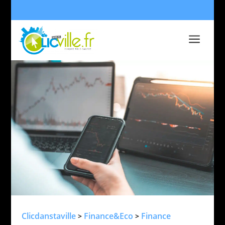
a
Clicdanstaville
Finance&Eco
Finance
>
>