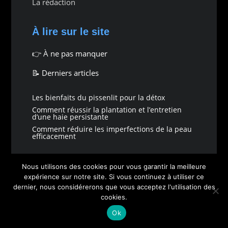
La rédaction
À lire sur le site
👉
À ne pas manquer
📝 Derniers articles
Les bienfaits du pissenlit pour la détox
Comment réussir la plantation et l’entretien
d’une haie persistante
Comment réduire les imperfections de la peau
efficacement
Quelques mots
Nous utilisons des cookies pour vous garantir la meilleure
expérience sur notre site. Si vous continuez à utiliser ce
Initialement un magazine local, Clicdanstaville
dernier, nous considérerons que vous acceptez l'utilisation des
est aujourd’hui un média complet traitant de
cookies.
divers sujets allant de l’écologie à la finance.
Ok
Composé d’une petite équipe de passionnés,