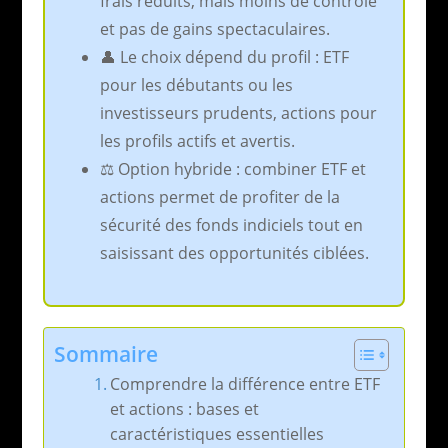
frais réduits, mais moins de contrôle
et pas de gains spectaculaires.
👤 Le choix dépend du profil : ETF
pour les débutants ou les
investisseurs prudents, actions pour
les profils actifs et avertis.
⚖️ Option hybride : combiner ETF et
actions permet de profiter de la
sécurité des fonds indiciels tout en
saisissant des opportunités ciblées.
Sommaire
Comprendre la différence entre ETF
et actions : bases et
caractéristiques essentielles