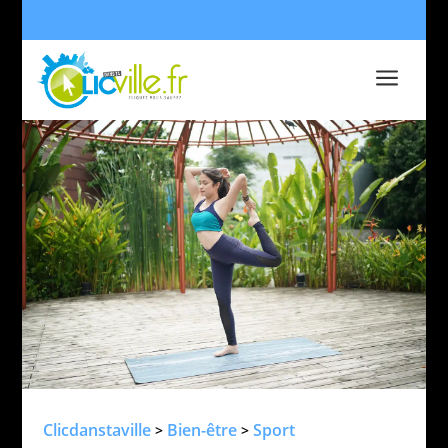
a
Clicdanstaville
Bien-être
Sport
>
>