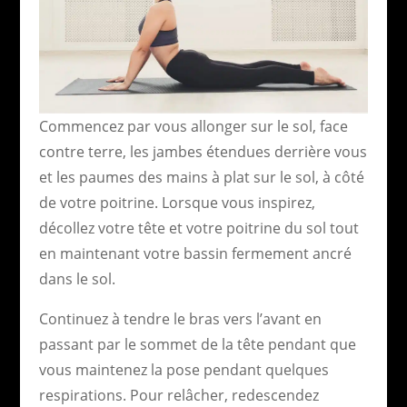
Commencez par vous allonger sur le sol, face
contre terre, les jambes étendues derrière vous
et les paumes des mains à plat sur le sol, à côté
de votre poitrine. Lorsque vous inspirez,
décollez votre tête et votre poitrine du sol tout
en maintenant votre bassin fermement ancré
dans le sol.
Continuez à tendre le bras vers l’avant en
passant par le sommet de la tête pendant que
vous maintenez la pose pendant quelques
respirations. Pour relâcher, redescendez