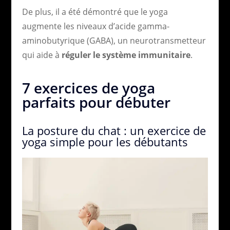
De plus, il a été démontré que le yoga
augmente les niveaux d’acide gamma-
aminobutyrique (GABA), un neurotransmetteur
qui aide à
réguler le système immunitaire
.
7 exercices de yoga
parfaits pour débuter
La posture du chat : un exercice de
yoga simple pour les débutants