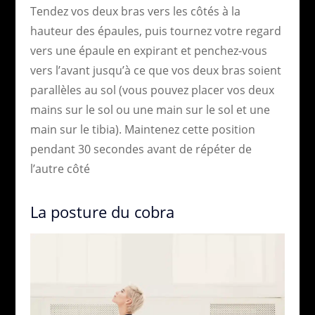
Tendez vos deux bras vers les côtés à la
hauteur des épaules, puis tournez votre regard
vers une épaule en expirant et penchez-vous
vers l’avant jusqu’à ce que vos deux bras soient
parallèles au sol (vous pouvez placer vos deux
mains sur le sol ou une main sur le sol et une
main sur le tibia). Maintenez cette position
pendant 30 secondes avant de répéter de
l’autre côté
La posture du cobra