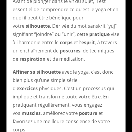
Avant de plonger dans le vif du sujet, il est
essentiel de comprendre ce qu’est le yoga et en
quoi il peut être bénéfique pour
votre
silhouette
. Dérivée du mot sanskrit “yuj”
signifiant “joindre” ou “unir”, cette
pratique
vise
à l’harmonie entre le
corps
et l’
esprit
, à travers
un enchaînement de
postures
, de techniques
de
respiration
et de méditation.
Affiner sa silhouette
avec le yoga, c’est donc
bien plus qu’une simple série
d’
exercices
physiques. C’est un processus qui
implique et transforme toute votre être. En
pratiquant régulièrement, vous engagez
vos
muscles
, améliorez votre
posture
et
favorisez une meilleure conscience de votre
corps.