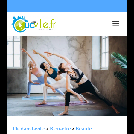
a
Clicdanstaville
Bien-être
Beauté
>
>