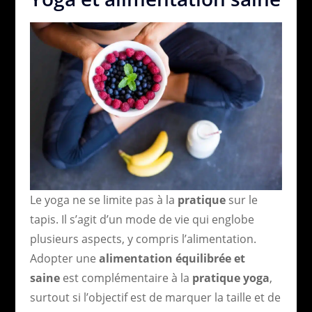
Le yoga ne se limite pas à la
pratique
sur le
tapis. Il s’agit d’un mode de vie qui englobe
plusieurs aspects, y compris l’alimentation.
Adopter une
alimentation équilibrée et
saine
est complémentaire à la
pratique yoga
,
surtout si l’objectif est de marquer la taille et de