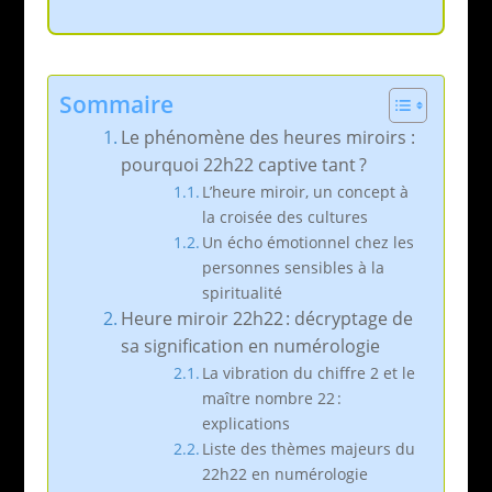
Sommaire
Le phénomène des heures miroirs :
pourquoi 22h22 captive tant ?
L’heure miroir, un concept à
la croisée des cultures
Un écho émotionnel chez les
personnes sensibles à la
spiritualité
Heure miroir 22h22 : décryptage de
sa signification en numérologie
La vibration du chiffre 2 et le
maître nombre 22 :
explications
Liste des thèmes majeurs du
22h22 en numérologie