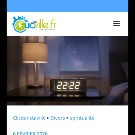
a
Clicdanstaville
Divers
spiritualité
>
>
6 FÉVRIER 2026