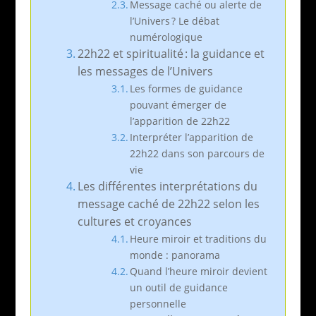
Message caché ou alerte de
l’Univers ? Le débat
numérologique
22h22 et spiritualité : la guidance et
les messages de l’Univers
Les formes de guidance
pouvant émerger de
l’apparition de 22h22
Interpréter l’apparition de
22h22 dans son parcours de
vie
Les différentes interprétations du
message caché de 22h22 selon les
cultures et croyances
Heure miroir et traditions du
monde : panorama
Quand l’heure miroir devient
un outil de guidance
personnelle