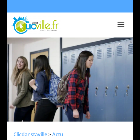
a
Clicdanstaville
Actu
>