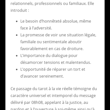
relationnels, professionnels ou familiaux. Elle
introduit :
Le besoin d’honnêteté absolue, même
face à l’adversité.
La promesse de voir une situation légale,
familiale ou sentimentale aboutir
favorablement en cas de droiture.
L’importance du dialogue pour
désamorcer tensions et malentendus.
L’opportunité de réparer un tort et
d’avancer sereinement.
Ce passage du tarot à la vie réelle témoigne du
caractère universel et intemporel du message
délivré par 08h08, appelant à la justice, au
pardon et à l’ouverture à soi-même ainsi qu’à