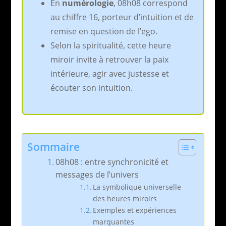
En
numérologie
, 08h08 correspond
au chiffre 16, porteur d’intuition et de
remise en question de l’ego.
Selon la spiritualité, cette heure
miroir invite à retrouver la paix
intérieure, agir avec justesse et
écouter son intuition.
Sommaire
08h08 : entre synchronicité et
messages de l’univers
La symbolique universelle
des heures miroirs
Exemples et expériences
marquantes