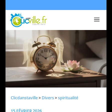
a
Clicdanstaville
Divers
spiritualité
>
>
15 FÉVRIER 2026