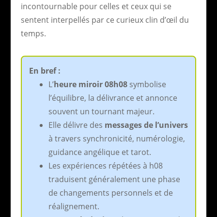
incontournable pour celles et ceux qui se
sentent interpellés par ce curieux clin d’œil du
temps.
En bref :
L’
heure miroir 08h08
symbolise
l’équilibre, la délivrance et annonce
souvent un tournant majeur.
Elle délivre des
messages de l’univers
à travers synchronicité, numérologie,
guidance angélique et tarot.
Les expériences répétées à h08
traduisent généralement une phase
de changements personnels et de
réalignement.