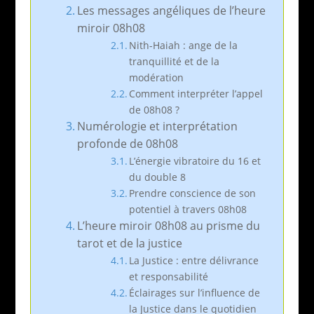
Les messages angéliques de l’heure
miroir 08h08
Nith-Haiah : ange de la
tranquillité et de la
modération
Comment interpréter l’appel
de 08h08 ?
Numérologie et interprétation
profonde de 08h08
L’énergie vibratoire du 16 et
du double 8
Prendre conscience de son
potentiel à travers 08h08
L’heure miroir 08h08 au prisme du
tarot et de la justice
La Justice : entre délivrance
et responsabilité
Éclairages sur l’influence de
la Justice dans le quotidien