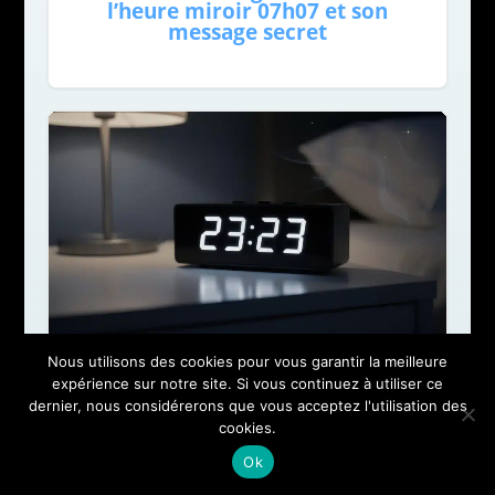
l’heure miroir 07h07 et son
message secret
Nous utilisons des cookies pour vous garantir la meilleure
23h23 signification heure miroir :
expérience sur notre site. Si vous continuez à utiliser ce
que révèle cette heure double sur
dernier, nous considérerons que vous acceptez l'utilisation des
votre vie
cookies.
Ok