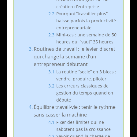
création d’entreprise
Pourquoi “travailler plus”
baisse parfois la productivité
entrepreneuriale
Mini-cas : une semaine de 50
heures qui “vaut” 35 heures
Routines de travail : le levier discret
qui change la semaine d’un
entrepreneur débutant
La routine “socle” en 3 blocs :
vendre, produire, piloter
Les erreurs classiques de
gestion du temps quand on
débute
Équilibre travail-vie : tenir le rythme
sans casser la machine
Fixer des limites qui ne
sabotent pas la croissance
Savoir quand la charge de