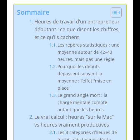
Sommaire
Heures de travail d’un entrepreneur
débutant : ce que disent les chiffres,
et ce qu’ils cachent
Les repères statistiques : une
moyenne autour de 42–43
heures, mais pas une règle
Pourquoi les débuts
dépassent souvent la
moyenne : l’effet “mise en
place”
Le grand angle mort : la
charge mentale compte
autant que les heures
Le vrai calcul : heures “sur le Mac”
vs heures vraiment productives
Les 4 catégories d’heures de
travail à distinguer dès la