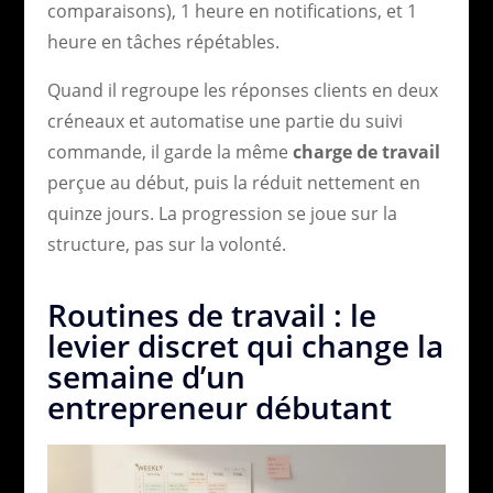
comparaisons), 1 heure en notifications, et 1
heure en tâches répétables.
Quand il regroupe les réponses clients en deux
créneaux et automatise une partie du suivi
commande, il garde la même
charge de travail
perçue au début, puis la réduit nettement en
quinze jours. La progression se joue sur la
structure, pas sur la volonté.
Routines de travail : le
levier discret qui change la
semaine d’un
entrepreneur débutant