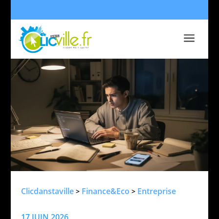
a
Clicdanstaville
Finance&Eco
Entreprise
>
>
17 JUIN 2026