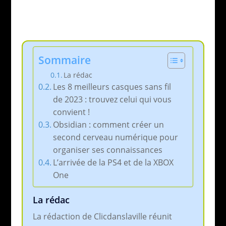
Sommaire
La rédac
Les 8 meilleurs casques sans fil
de 2023 : trouvez celui qui vous
convient !
Obsidian : comment créer un
second cerveau numérique pour
organiser ses connaissances
L’arrivée de la PS4 et de la XBOX
One
La rédac
La rédaction de Clicdanslaville réunit