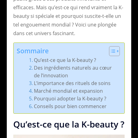
efficaces. Mais qu’est-ce qui rend vraiment la K-
beauty si spéciale et pourquoi suscite-t-elle un
tel engouement mondial ? Voici une plongée
dans cet univers fascinant.
Sommaire
Qu’est-ce que la K-beauty ?
Des ingrédients naturels au cœur
de l’innovation
L’importance des rituels de soins
Marché mondial et expansion
Pourquoi adopter la K-beauty ?
Conseils pour bien commencer
Qu’est-ce que la K-beauty ?