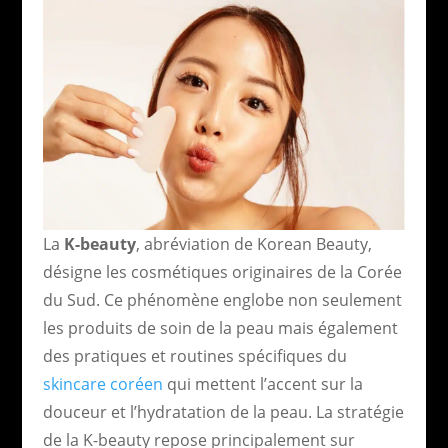
La
K-beauty
, abréviation de Korean Beauty,
désigne les cosmétiques originaires de la Corée
du Sud. Ce phénomène englobe non seulement
les produits de soin de la peau mais également
des pratiques et routines spécifiques du
skincare coréen
qui mettent l’accent sur la
douceur et l’hydratation de la peau. La stratégie
de la K-beauty repose principalement sur