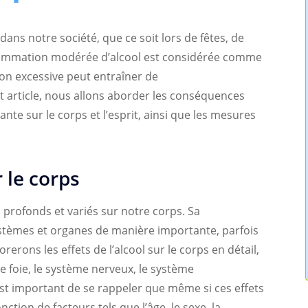
ns notre société, que ce soit lors de fêtes, de
onsommation modérée d’alcool est considérée comme
n excessive peut entraîner de
et article, nous allons aborder les conséquences
te sur le corps et l’esprit, ainsi que les mesures
.
r le corps
s profonds et variés sur notre corps. Sa
stèmes et organes de manière importante, parfois
rerons les effets de l’alcool sur le corps en détail,
 foie, le système nerveux, le système
l est important de se rappeler que même si ces effets
nction de facteurs tels que l’âge, le sexe, la