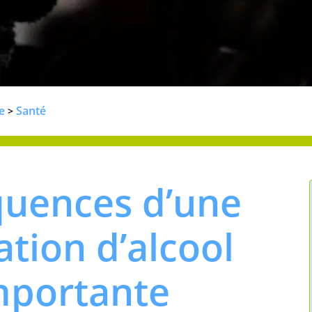
e
Santé
>
quences d’une
ion d’alcool
mportante