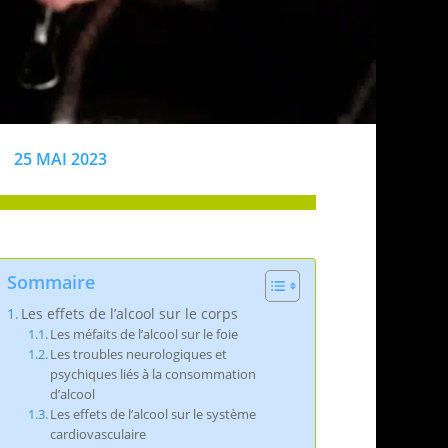
25 MAI 2023
Sommaire
Les effets de l’alcool sur le corps
Les méfaits de l’alcool sur le foie
Les troubles neurologiques et
psychiques liés à la consommation
d’alcool
Les effets de l’alcool sur le système
cardiovasculaire