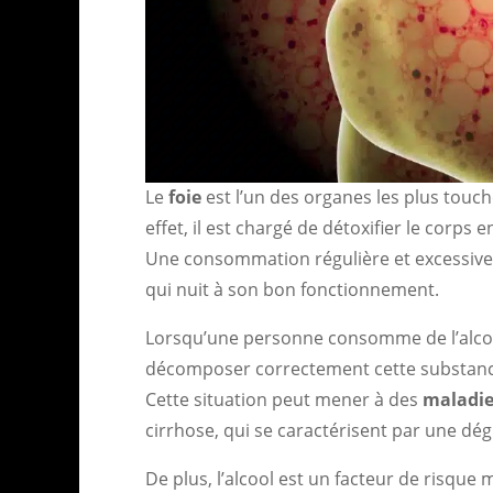
Le
foie
est l’un des organes les plus touc
effet, il est chargé de détoxifier le corps 
Une consommation régulière et excessive 
qui nuit à son bon fonctionnement.
Lorsqu’une personne consomme de l’alcool
décomposer correctement cette substance
Cette situation peut mener à des
maladie
cirrhose, qui se caractérisent par une dé
De plus, l’alcool est un facteur de risqu