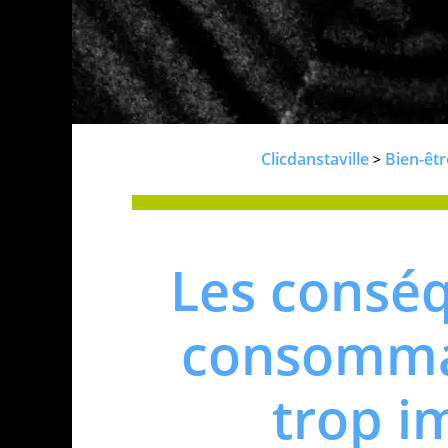
Clicdanstaville
Bien-êtr
>
Les consé
consommat
trop i