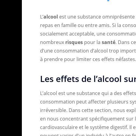
L’
alcool
est une substance omniprésente da
repas en famille ou entre amis. Si la c
socialement acceptable, une consommatio
nombreux
risques
pour la
santé
. Dans c
d’une consommation d’alcool trop importan
à prendre pour limiter ces effets néfastes
Les effets de l’alcool su
L’alcool est une substance qui a des effet
consommation peut affecter plusieurs sy
irréversible. Dans cette section, nous explo
en nous concentrant spécifiquement sur le
cardiovasculaire et le système digestif. I
peuvent varier d’un individu à l’autre en fo