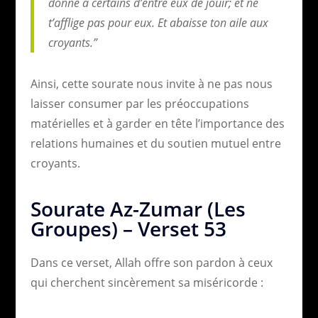
donné à certains d’entre eux de jouir; et ne
t’afflige pas pour eux. Et abaisse ton aile aux
croyants.”
Ainsi, cette sourate nous invite à ne pas nous
laisser consumer par les préoccupations
matérielles et à garder en tête l’importance des
relations humaines et du soutien mutuel entre
croyants.
Sourate Az-Zumar (Les
Groupes) – Verset 53
Dans ce verset, Allah offre son pardon à ceux
qui cherchent sincèrement sa miséricorde :