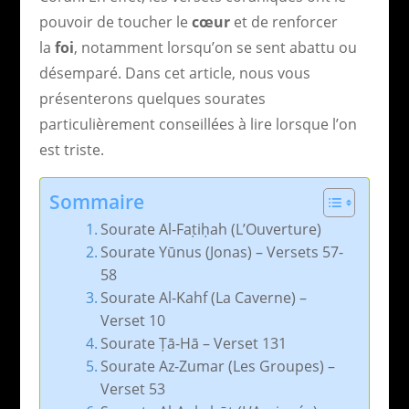
pouvoir de toucher le
cœur
et de renforcer
la
foi
, notamment lorsqu’on se sent abattu ou
désemparé. Dans cet article, nous vous
présenterons quelques sourates
particulièrement conseillées à lire lorsque l’on
est triste.
Sommaire
Sourate Al-Faṭiḥah (L’Ouverture)
Sourate Yūnus (Jonas) – Versets 57-
58
Sourate Al-Kahf (La Caverne) –
Verset 10
Sourate Ṭā-Hā – Verset 131
Sourate Az-Zumar (Les Groupes) –
Verset 53