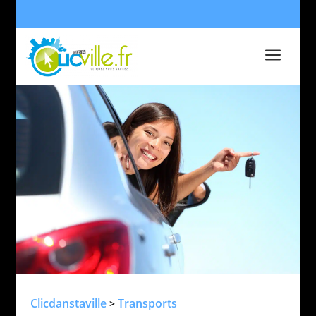
a
Clicdanstaville
Transports
>