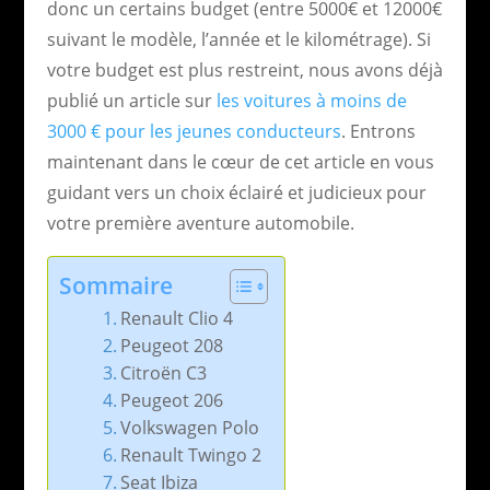
donc un certains budget (entre 5000€ et 12000€
suivant le modèle, l’année et le kilométrage). Si
votre budget est plus restreint, nous avons déjà
publié un article sur
les voitures à moins de
3000 € pour les jeunes conducteurs
. Entrons
maintenant dans le cœur de cet article en vous
guidant vers un choix éclairé et judicieux pour
votre première aventure automobile.
Sommaire
Renault Clio 4
Peugeot 208
Citroën C3
Peugeot 206
Volkswagen Polo
Renault Twingo 2
Seat Ibiza