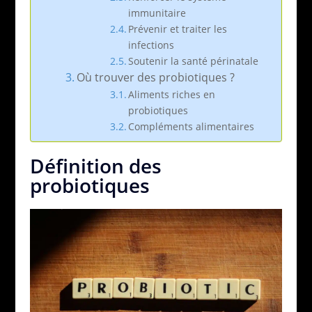
immunitaire
Prévenir et traiter les
infections
Soutenir la santé périnatale
Où trouver des probiotiques ?
Aliments riches en
probiotiques
Compléments alimentaires
Définition des
probiotiques