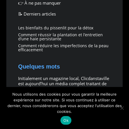
👉
À ne pas manquer
📝 Derniers articles
Les bienfaits du pissenlit pour la détox
Comment réussir la plantation et l’entretien
d’une haie persistante
Comment réduire les imperfections de la peau
efficacement
Quelques mots
Initialement un magazine local, Clicdanstaville
est aujourd’hui un média complet traitant de
divers sujets allant de l’écologie à la finance.
Nous utilisons des cookies pour vous garantir la meilleure
Composé d’une petite équipe de passionnés,
expérience sur notre site. Si vous continuez à utiliser ce
nous nous efforçons de fournir à nos lecteurs
dernier, nous considérerons que vous acceptez l'utilisation des
des articles de qualité grâce à un nombre de
cookies.
publications limité.
Ok
Bonne lecture !