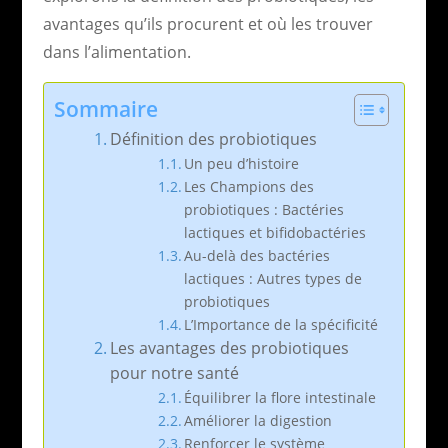
avantages qu’ils procurent et où les trouver
dans l’alimentation.
Sommaire
Définition des probiotiques
Un peu d’histoire
Les Champions des
probiotiques : Bactéries
lactiques et bifidobactéries
Au-delà des bactéries
lactiques : Autres types de
probiotiques
L’Importance de la spécificité
Les avantages des probiotiques
pour notre santé
Équilibrer la flore intestinale
Améliorer la digestion
Renforcer le système