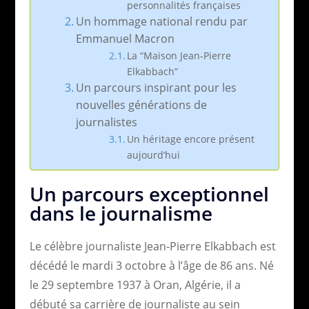
personnalités françaises
Un hommage national rendu par
Emmanuel Macron
La “Maison Jean-Pierre
Elkabbach”
Un parcours inspirant pour les
nouvelles générations de
journalistes
Un héritage encore présent
aujourd’hui
Un parcours exceptionnel
dans le journalisme
Le célèbre journaliste Jean-Pierre Elkabbach est
décédé le mardi 3 octobre à l’âge de 86 ans. Né
le 29 septembre 1937 à Oran, Algérie, il a
débuté sa carrière de journaliste au sein