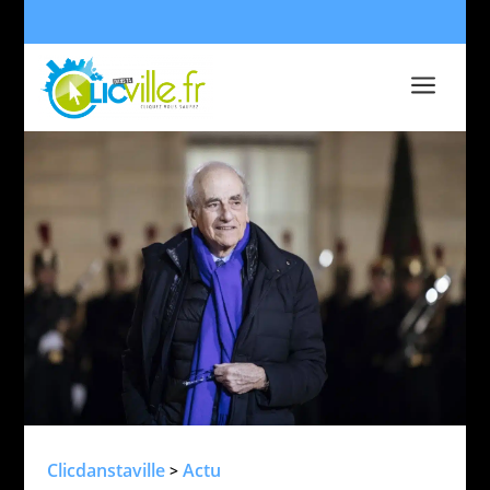
a
Clicdanstaville
Actu
>