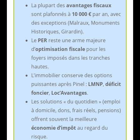
La plupart des
avantages fiscaux
sont plafonnés à
10 000 €
par an, avec
des exceptions (Malraux, Monuments
Historiques, Girardin).
Le
PER
reste une arme majeure
d’
optimisation fiscale
pour les
foyers imposés dans les tranches
hautes.
L’immobilier conserve des options
puissantes après Pinel :
LMNP
,
déficit
foncier
,
Loc’Avantages
.
Les solutions « du quotidien » (emploi
à domicile, dons, frais réels, pensions)
offrent souvent la meilleure
économie d’impôt
au regard du
risque.