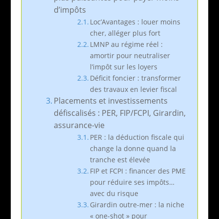
d’impôts
Loc’Avantages : louer moins
cher, alléger plus fort
LMNP au régime réel :
amortir pour neutraliser
l’impôt sur les loyers
Déficit foncier : transformer
des travaux en levier fiscal
Placements et investissements
défiscalisés : PER, FIP/FCPI, Girardin,
assurance-vie
PER : la déduction fiscale qui
change la donne quand la
tranche est élevée
FIP et FCPI : financer des PME
pour réduire ses impôts…
avec du risque
Girardin outre-mer : la niche
« one-shot » pour