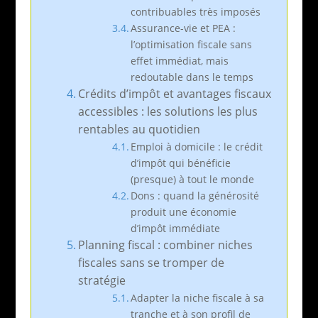
contribuables très imposés
Assurance-vie et PEA :
l’optimisation fiscale sans
effet immédiat, mais
redoutable dans le temps
Crédits d’impôt et avantages fiscaux
accessibles : les solutions les plus
rentables au quotidien
Emploi à domicile : le crédit
d’impôt qui bénéficie
(presque) à tout le monde
Dons : quand la générosité
produit une économie
d’impôt immédiate
Planning fiscal : combiner niches
fiscales sans se tromper de
stratégie
Adapter la niche fiscale à sa
tranche et à son profil de