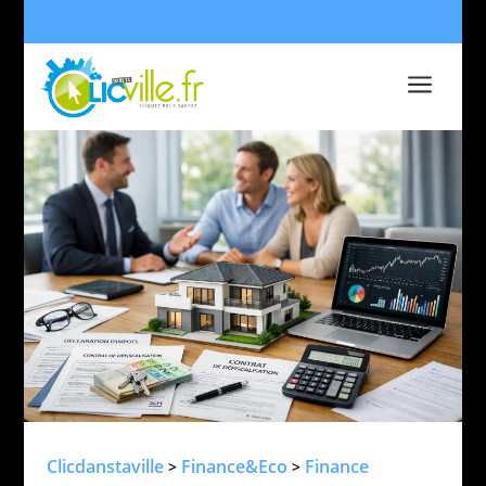
a
Clicdanstaville
Finance&Eco
Finance
>
>