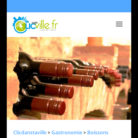
a
Clicdanstaville
Gastronomie
Boissons
>
>