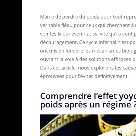
Marre de perdre du poids pour tout repren
véritable fléau pour ceux qui cherchent à
voir les kilos revenir aussi vite qu’ils son
découragement. Ce cycle infernal n’est po
ont mis en lumière les mécanismes biolog
ouvrant la voie à des solutions efficaces p
Dans cet article, nous explorons les causes
éprouvées pour l’éviter définitivement.
Comprendre l’effet yoy
poids après un régime 