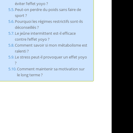
éviter l’effet yoyo ?
Peut-on perdre du poids sans faire de
sport ?
Pourquoi les régimes restrictifs sont-ils
déconseillés ?
Le jeûne intermittent est-il efficace
contre l’effet yoyo ?
Comment savoir si mon métabolisme est
ralenti ?
Le stress peut-il provoquer un effet yoyo
?
Comment maintenir sa motivation sur
le long terme ?