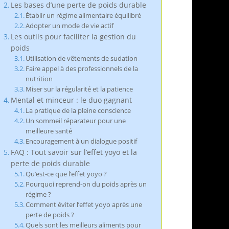
Les bases d’une perte de poids durable
Établir un régime alimentaire équilibré
Adopter un mode de vie actif
Les outils pour faciliter la gestion du
poids
Utilisation de vêtements de sudation
Faire appel à des professionnels de la
nutrition
Miser sur la régularité et la patience
Mental et minceur : le duo gagnant
La pratique de la pleine conscience
Un sommeil réparateur pour une
meilleure santé
Encouragement à un dialogue positif
FAQ : Tout savoir sur l’effet yoyo et la
perte de poids durable
Qu’est-ce que l’effet yoyo ?
Pourquoi reprend-on du poids après un
régime ?
Comment éviter l’effet yoyo après une
perte de poids ?
Quels sont les meilleurs aliments pour