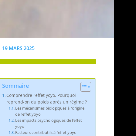
19 MARS 2025
Sommaire
Comprendre l’effet yoyo. Pourquoi
reprend-on du poids après un régime ?
Les mécanismes biologiques à l’origine
de l’effet yoyo
Les impacts psychologiques de l’effet
yoyo
Facteurs contributifs à l’effet yoyo