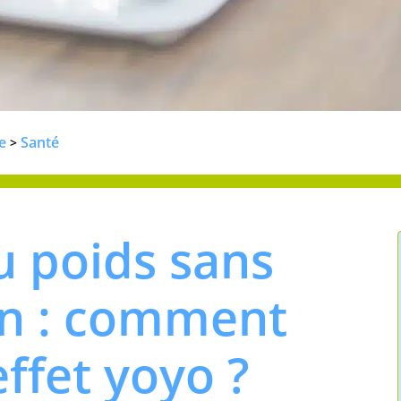
e
Santé
>
u poids sans
on : comment
effet yoyo ?