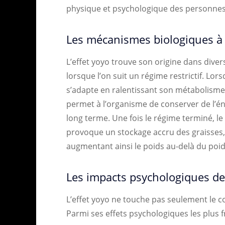
physique et psychologique des personnes
Les mécanismes biologiques à l’
L’effet yoyo trouve son origine dans div
lorsque l’on suit un régime restrictif. Lors
s’adapte en ralentissant son métabolism
permet à l’organisme de conserver de l’éner
long terme. Une fois le régime terminé, l
provoque un stockage accru des graisses,
augmentant ainsi le poids au-delà du poid
Les impacts psychologiques de 
L’effet yoyo ne touche pas seulement le co
Parmi ses effets psychologiques les plus f