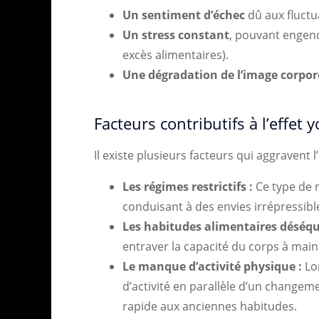
Un sentiment d’échec
dû aux fluctu
Un stress constant
, pouvant engen
excès alimentaires).
Une dégradation de l’image corpor
Facteurs contributifs à l’effet 
Il existe plusieurs facteurs qui aggravent l
Les régimes restrictifs :
Ce type de r
conduisant à des envies irrépressibl
Les habitudes alimentaires déséqui
entraver la capacité du corps à main
Le manque d’activité physique :
Lor
d’activité en parallèle d’un changem
rapide aux anciennes habitudes.