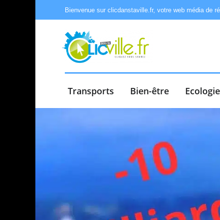
Bienvenue sur clicdanstaville.fr, votre web média de r
Transports
Bien-être
Ecologi