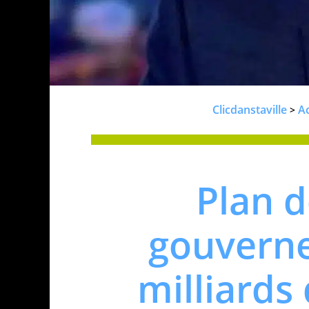
Clicdanstaville
A
>
Plan d
gouverne
milliards