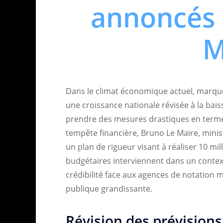
annoncés 
M
Dans le climat économique actuel, marqué
une croissance nationale révisée à la bai
prendre des mesures drastiques en termes
tempête financière, Bruno Le Maire, minist
un plan de rigueur visant à réaliser 10 mi
budgétaires interviennent dans un contex
crédibilité face aux agences de notation 
publique grandissante.
Révision des prévision