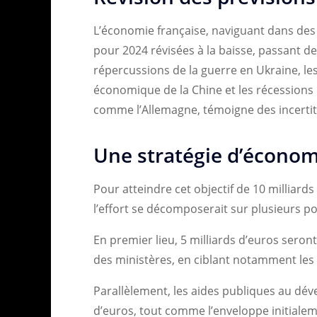
L’économie française, naviguant dans des 
pour 2024 révisées à la baisse, passant de 
répercussions de la guerre en Ukraine, le
économique de la Chine et les récession
comme l’Allemagne, témoigne des incerti
Une stratégie d’économ
Pour atteindre cet objectif de 10 milliard
l’effort se décomposerait sur plusieurs p
En premier lieu, 5 milliards d’euros sero
des ministères, en ciblant notamment les 
Parallèlement, les aides publiques au dév
d’euros, tout comme l’enveloppe initiale