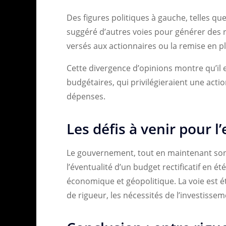
Des figures politiques à gauche, telles qu
suggéré d’autres voies pour générer des 
versés aux actionnaires ou la remise en pla
Cette divergence d’opinions montre qu’il e
budgétaires, qui privilégieraient une actio
dépenses.
Les défis à venir pour l’
Le gouvernement, tout en maintenant son 
l’éventualité d’un budget rectificatif en ét
économique et géopolitique. La voie est étr
de rigueur, les nécessités de l’investissem