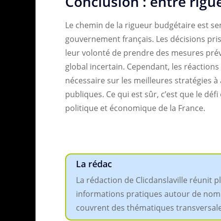
Conclusion : entre rigue
Le chemin de la rigueur budgétaire est se
gouvernement français. Les décisions pris
leur volonté de prendre des mesures pr
global incertain. Cependant, les réaction
nécessaire sur les meilleures stratégies 
publiques. Ce qui est sûr, c’est que le défi
politique et économique de la France.
La rédac
La rédaction de Clicdanslaville réunit 
informations pratiques autour de nombreu
couvrent des thématiques transversales,