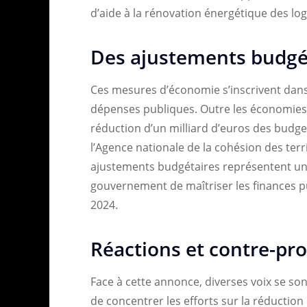
d’aide à la rénovation énergétique des lo
Des ajustements budgé
Ces mesures d’économie s’inscrivent dans 
dépenses publiques. Outre les économie
réduction d’un milliard d’euros des budget
l’Agence nationale de la cohésion des terr
ajustements budgétaires représentent un
gouvernement de maîtriser les finances pub
2024.
Réactions et contre-pr
Face à cette annonce, diverses voix se so
de concentrer les efforts sur la réductio