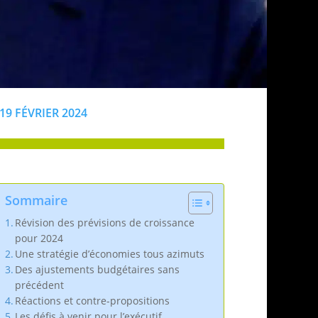
19 FÉVRIER 2024
Sommaire
Révision des prévisions de croissance
pour 2024
Une stratégie d’économies tous azimuts
Des ajustements budgétaires sans
précédent
Réactions et contre-propositions
Les défis à venir pour l’exécutif