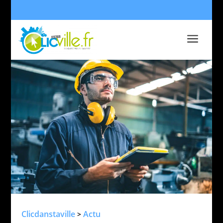
a
Clicdanstaville
Actu
>