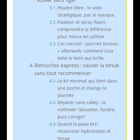
Poudre libre : le voile
stratégique, pas le masque
Fixateur et spray fixant :
comprendre la différence
pour mieux les utiliser
Cas concret : journée bureau
+ afterwork, comment Lina
évite le teint qui brille
Retouches express : sauver la tenue
sans tout recommencer
Le kit minimal qui tient dans
une poche et change la
journée
Réparer sans cakey : la
méthode “absorber, fondre,
puis corriger”
Quand la peau tire :
réconcilier hydratation et
tenue