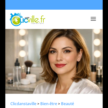
a
Clicdanstaville
Bien-être
Beauté
>
>