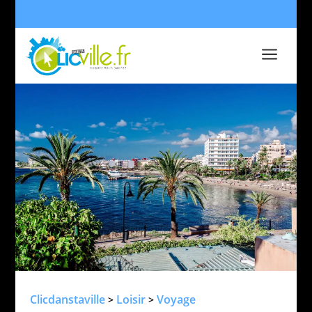
a
Clicdanstaville
Loisir
Voyage
>
>