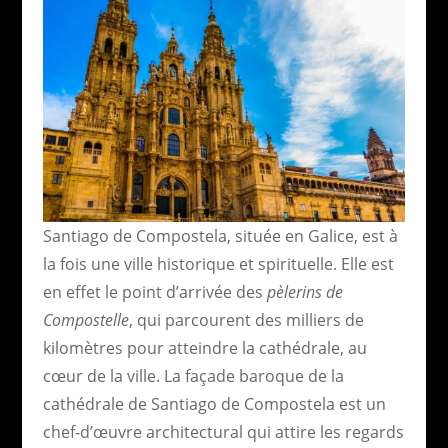
Santiago de Compostela, située en Galice, est à
la fois une ville historique et spirituelle. Elle est
en effet le point d’arrivée des
pèlerins de
Compostelle
, qui parcourent des milliers de
kilomètres pour atteindre la cathédrale, au
cœur de la ville. La façade baroque de la
cathédrale de Santiago de Compostela est un
chef-d’œuvre architectural qui attire les regards