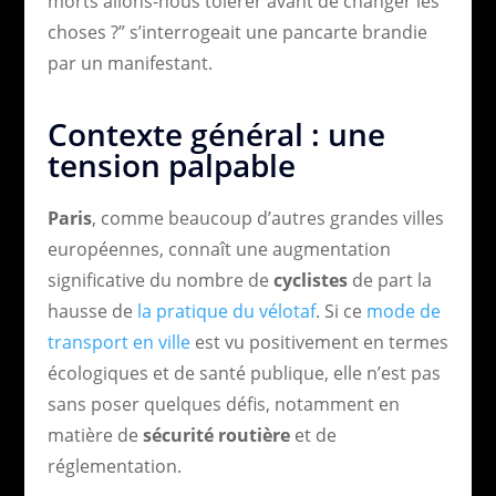
morts allons-nous tolérer avant de changer les
choses ?” s’interrogeait une pancarte brandie
par un manifestant.
Contexte général : une
tension palpable
Paris
, comme beaucoup d’autres grandes villes
européennes, connaît une augmentation
significative du nombre de
cyclistes
de part la
hausse de
la pratique du vélotaf
. Si ce
mode de
transport en ville
est vu positivement en termes
écologiques et de santé publique, elle n’est pas
sans poser quelques défis, notamment en
matière de
sécurité routière
et de
réglementation.