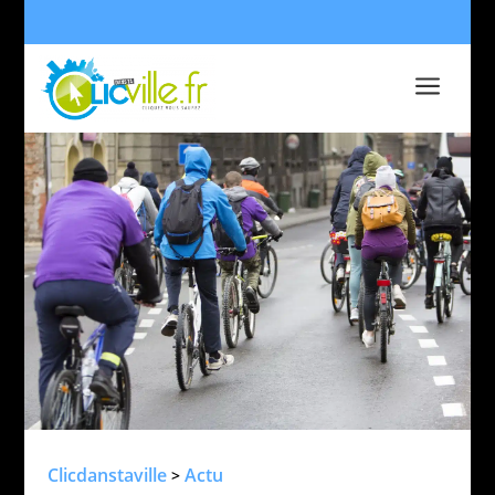
a
Clicdanstaville
Actu
>