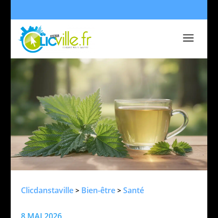
a
Clicdanstaville
Bien-être
Santé
>
>
8 MAI 2026