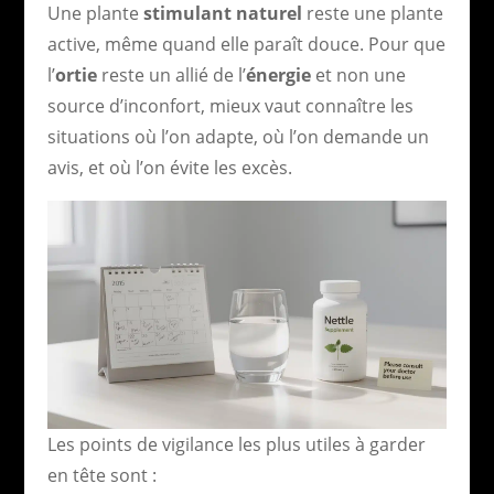
Une plante
stimulant naturel
reste une plante
active, même quand elle paraît douce. Pour que
l’
ortie
reste un allié de l’
énergie
et non une
source d’inconfort, mieux vaut connaître les
situations où l’on adapte, où l’on demande un
avis, et où l’on évite les excès.
Les points de vigilance les plus utiles à garder
en tête sont :