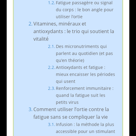
Fatigue passagère ou signal
du corps : le bon angle pour
utiliser l’ortie
Vitamines, minéraux et
antioxydants : le trio qui soutient la
vitalité
Des micronutriments qui
parlent au quotidien (et pas
qu’en théorie)
Antioxydants et fatigue :
mieux encaisser les périodes
qui usent
Renforcement immunitaire :
quand la fatigue suit les
petits virus
Comment utiliser l’ortie contre la
fatigue sans se compliquer la vie
Infusion : la méthode la plus
accessible pour un stimulant