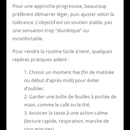
Pour une approche progressive, beaucoup
préfèrent démarrer léger, puis ajuster selon la
tolérance. L’objectif est un soutien stable, pas
une sensation trop “diurétique” ou
inconfortable.
Pour rendre la routine facile à tenir, quelques
repères pratiques aident :
Choisir un moment fixe (fin de matinée
ou début d’après-midi) pour éviter
d’oublier.
Garder une boîte de feuilles à portée de
main, comme le café ou le thé.
Associer la tasse à une action calme
(lecture rapide, respiration, marche de
cinq minutes).