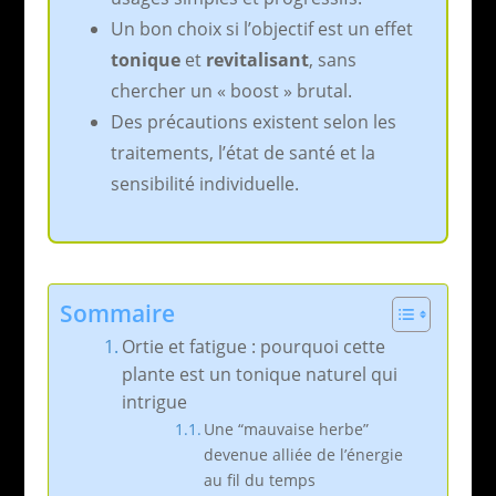
Un bon choix si l’objectif est un effet
tonique
et
revitalisant
, sans
chercher un « boost » brutal.
Des précautions existent selon les
traitements, l’état de santé et la
sensibilité individuelle.
Sommaire
Ortie et fatigue : pourquoi cette
plante est un tonique naturel qui
intrigue
Une “mauvaise herbe”
devenue alliée de l’énergie
au fil du temps