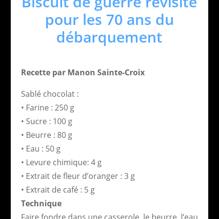
Biscuit de guerre revisité
pour les 70 ans du
débarquement
Recette par Manon Sainte-Croix
Sablé chocolat :
• Farine : 250 g
• Sucre : 100 g
• Beurre : 80 g
• Eau : 50 g
• Levure chimique: 4 g
• Extrait de fleur d’oranger : 3 g
• Extrait de café : 5 g
Technique
Faire fondre dans une casserole, le beurre, l’eau