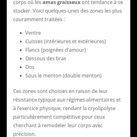
corps où les
amas graisseux
ont tendance à se
stocker. Voici quelques-unes des zones les plus
couramment traitées :
Ventre
Cuisses (intérieures et extérieures)
Flancs (poignées d’amour)
Dessous des bras
Dos
Sous le menton (double menton)
Ces zones sont choisies en raison de leur
résistance typique aux régimes alimentaires et
à l’exercice physique, rendant la cryolipolyse
particulièrement compétitive pour ceux
cherchant à remodeler leur corps avec
précision.