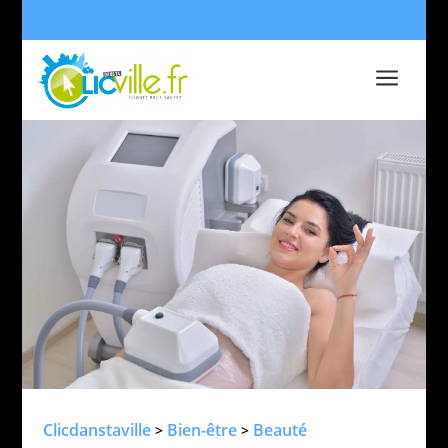
a
Clicdanstaville
Bien-être
Beauté
>
>