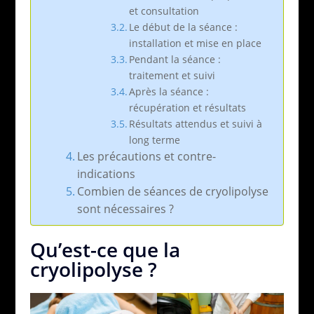
et consultation
Le début de la séance :
installation et mise en place
Pendant la séance :
traitement et suivi
Après la séance :
récupération et résultats
Résultats attendus et suivi à
long terme
Les précautions et contre-
indications
Combien de séances de cryolipolyse
sont nécessaires ?
Qu’est-ce que la
cryolipolyse ?