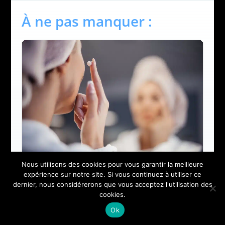
À ne pas manquer :
Nous utilisons des cookies pour vous garantir la meilleure
expérience sur notre site. Si vous continuez à utiliser ce
Crème de nuit Helena Rubinstein :
dernier, nous considérerons que vous acceptez l'utilisation des
le secret d’une peau radieuse au
cookies.
réveil
Ok