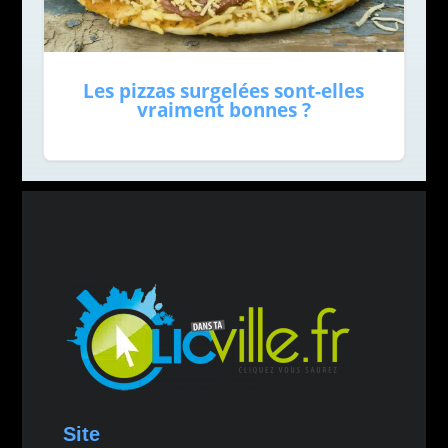
Les pizzas surgelées sont-elles
vraiment bonnes ?
Site