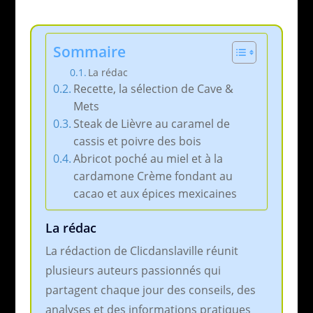
Sommaire
La rédac
Recette, la sélection de Cave &
Mets
Steak de Lièvre au caramel de
cassis et poivre des bois
Abricot poché au miel et à la
cardamone Crème fondant au
cacao et aux épices mexicaines
La rédac
La rédaction de Clicdanslaville réunit
plusieurs auteurs passionnés qui
partagent chaque jour des conseils, des
analyses et des informations pratiques