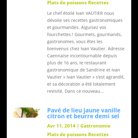
Plats de poissons
Recettes
Le chef étoilé Ivan VAUTIER nous
dévoile ses recettes gastronomiques
et gourmandes. Aiguisez vos
fourchettes ! Gourmets, gourmands,
gastronomes, vous êtes les
bienvenus chez Ivan Vautier. Adresse
Caennaise incontournable depuis
plus de 16 ans, le restaurant
gastronomique de Sandrine et Ivan
Vautier « Ivan Vautier » s’est agrandit,
et sa décoration a été totalement
revisité. Dans ce nouveau...
Pavé de lieu jaune vanille
citron et beurre demi sel
Avr 11, 2014
|
Gastronomie
Plats de poissons
Recettes