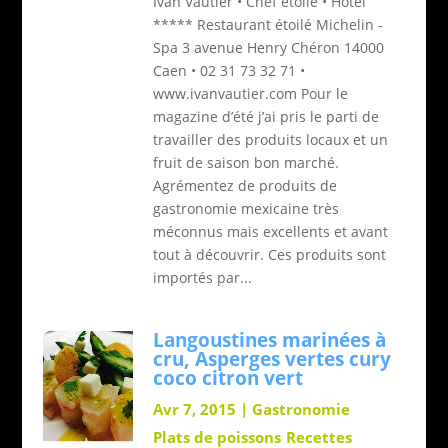
Ivan Vautier • Chef étoilé • Hôtel
***** Restaurant étoilé Michelin -
Spa 3 avenue Henry Chéron 14000
Caen • 02 31 73 32 71 •
www.ivanvautier.com Pour le
magazine d’été j’ai pris le parti de
travailler des produits locaux et un
fruit de saison bon marché.
Agrémentez de produits de
gastronomie mexicaine très
méconnus mais excellents et avant
tout à découvrir. Ces produits sont
importés par...
Langoustines marinées à
cru, Asperges vertes cury
coco citron vert
Avr 7, 2015
|
Gastronomie
Plats de poissons
Recettes