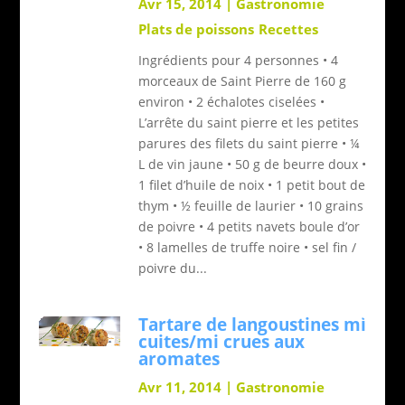
Avr 15, 2014
|
Gastronomie
Plats de poissons
Recettes
Ingrédients pour 4 personnes • 4
morceaux de Saint Pierre de 160 g
environ • 2 échalotes ciselées •
L’arrête du saint pierre et les petites
parures des filets du saint pierre • ¼
L de vin jaune • 50 g de beurre doux •
1 filet d’huile de noix • 1 petit bout de
thym • ½ feuille de laurier • 10 grains
de poivre • 4 petits navets boule d’or
• 8 lamelles de truffe noire • sel fin /
poivre du...
Tartare de langoustines mi
cuites/mi crues aux
aromates
Avr 11, 2014
|
Gastronomie