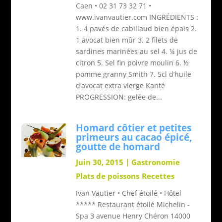
Caen • 02 31 73 32 71 •
www.ivanvautier.com INGRÉDIENTS :
1. 4 pavés de cabillaud bien épais 2.
1 avocat bien mûr 3. 2 filets de
sardines marinées au sel 4. ¼ jus de
citron 5. Sel fin poivre moulin 6. ½
pomme granny Smith 7. 5cl d’huile
d’avocat extra vierge Kanté
PROGRESSION: gelée de...
Homard côtier et petites
primeurs au cacao épicé,
goutte de homard
Juin 30, 2015
|
Gastronomie
Plats de poissons
Recettes
Ivan Vautier • Chef étoilé • Hôtel
***** Restaurant étoilé Michelin -
Spa 3 avenue Henry Chéron 14000