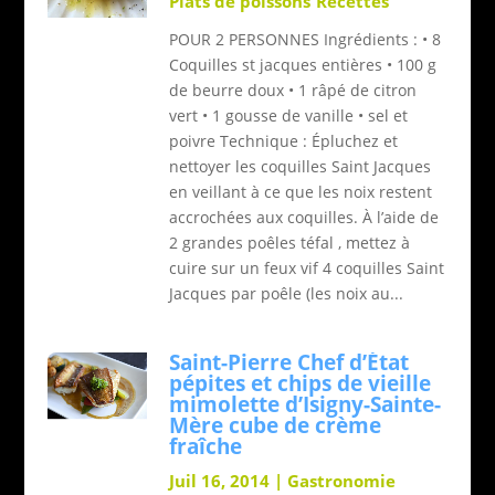
Plats de poissons
Recettes
POUR 2 PERSONNES Ingrédients : • 8
Coquilles st jacques entières • 100 g
de beurre doux • 1 râpé de citron
vert • 1 gousse de vanille • sel et
poivre Technique : Épluchez et
nettoyer les coquilles Saint Jacques
en veillant à ce que les noix restent
accrochées aux coquilles. À l’aide de
2 grandes poêles téfal , mettez à
cuire sur un feux vif 4 coquilles Saint
Jacques par poêle (les noix au...
Saint-Pierre Chef d’État
pépites et chips de vieille
mimolette d’Isigny-Sainte-
Mère cube de crème
fraîche
Juil 16, 2014
|
Gastronomie