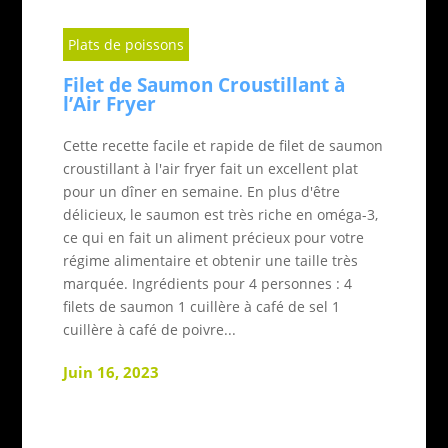
Plats de poissons
Filet de Saumon Croustillant à
l’Air Fryer
Cette recette facile et rapide de filet de saumon
croustillant à l'air fryer fait un excellent plat
pour un dîner en semaine. En plus d'être
délicieux, le saumon est très riche en oméga-3,
ce qui en fait un aliment précieux pour votre
régime alimentaire et obtenir une taille très
marquée. Ingrédients pour 4 personnes : 4
filets de saumon 1 cuillère à café de sel 1
cuillère à café de poivre...
Juin 16, 2023