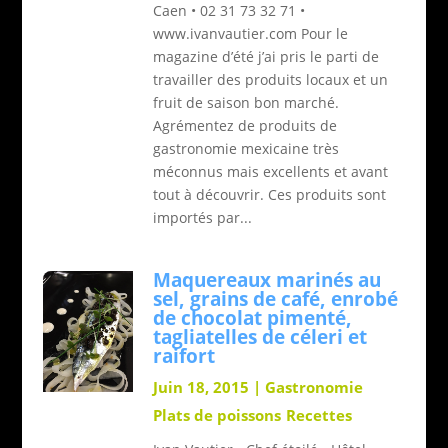
Caen • 02 31 73 32 71 •
www.ivanvautier.com Pour le
magazine d’été j’ai pris le parti de
travailler des produits locaux et un
fruit de saison bon marché.
Agrémentez de produits de
gastronomie mexicaine très
méconnus mais excellents et avant
tout à découvrir. Ces produits sont
importés par...
Maquereaux marinés au
sel, grains de café, enrobé
de chocolat pimenté,
tagliatelles de céleri et
raifort
Juin 18, 2015
|
Gastronomie
Plats de poissons
Recettes