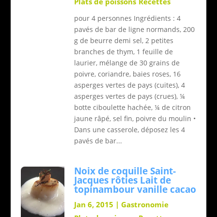
Plats de poissons
Recettes
pour 4 personnes Ingrédients : 4
pavés de bar de ligne normands, 200
g de beurre demi sel, 2 petites
branches de thym, 1 feuille de
laurier, mélange de 30 grains de
poivre, coriandre, baies roses, 16
asperges vertes de pays (cuites), 4
asperges vertes de pays (crues), ¼
botte ciboulette hachée, ¼ de citron
jaune râpé, sel fin, poivre du moulin •
Dans une casserole, déposez les 4
pavés de bar...
Noix de coquille Saint-
Jacques rôties Lait de
topinambour vanille cacao
Jan 6, 2015
|
Gastronomie