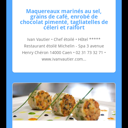
Maquereaux marinés au sel,
grains de café, enrobé de
chocolat pimenté, tagliatelles de
céleri et raifort
Ivan Vautier • Chef étoilé • Hôtel *****
Restaurant étoilé Michelin - Spa 3 avenue
Henry Chéron 14000 Caen • 02 31 73 32 71 •
www.ivanvautier.com...