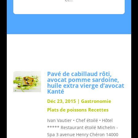
Pavé de cabillaud rôti,
avocat pomme sardoine,
huile extra vierge d’avocat
Kanté
Déc 23, 2015
|
Gastronomie
Plats de poissons
Recettes
Ivan Vautier • Chef étoilé • Hôtel
***** Restaurant étoilé Michelin -
Spa 3 avenue Henry Chéron 14000