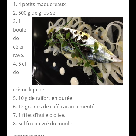
1. 4 petits maquereaux.
2. 500 g de gros sel.
3. 1
boule
de
céleri
rave.
4. 5 cl
de
crème liquide.
5. 10 g de raifort en purée.
6. 12 graines de café cacao pimenté.
7. 1 fi let d’huile d’olive.
8. Sel fi n poivré du moulin.