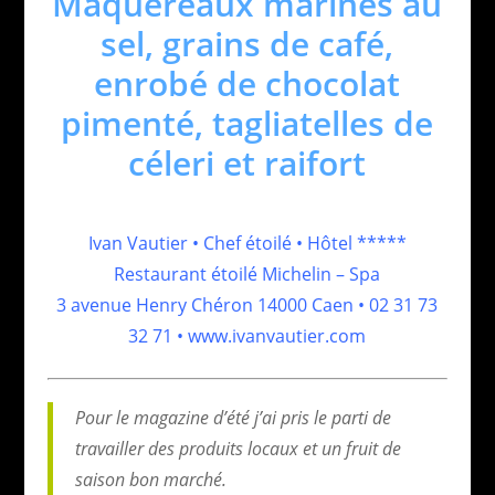
Maquereaux marinés au
sel, grains de café,
enrobé de chocolat
pimenté, tagliatelles de
céleri et raifort
Ivan Vautier • Chef étoilé • Hôtel *****
Restaurant étoilé Michelin – Spa
3 avenue Henry Chéron 14000 Caen • 02 31 73
32 71 • www.ivanvautier.com
Pour le magazine d’été j’ai pris le parti de
travailler des produits locaux et un fruit de
saison bon marché.