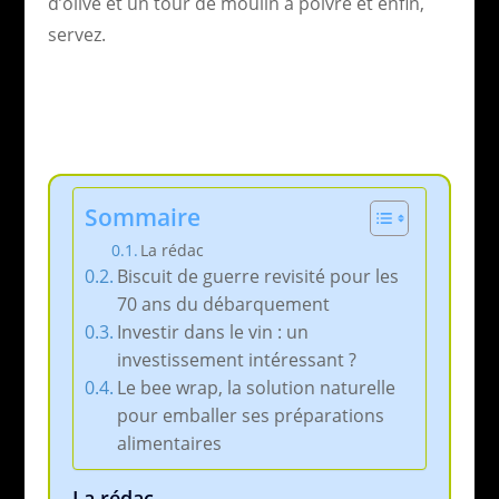
d’olive et un tour de moulin à poivre et enfin,
servez.
Sommaire
La rédac
Biscuit de guerre revisité pour les
70 ans du débarquement
Investir dans le vin : un
investissement intéressant ?
Le bee wrap, la solution naturelle
pour emballer ses préparations
alimentaires
La rédac