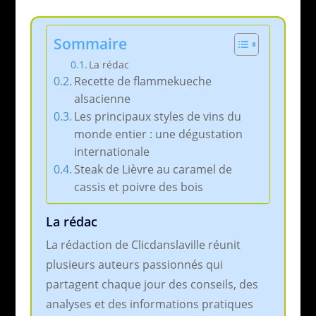
Sommaire
La rédac
Recette de flammekueche
alsacienne
Les principaux styles de vins du
monde entier : une dégustation
internationale
Steak de Lièvre au caramel de
cassis et poivre des bois
La rédac
La rédaction de Clicdanslaville réunit
plusieurs auteurs passionnés qui
partagent chaque jour des conseils, des
analyses et des informations pratiques