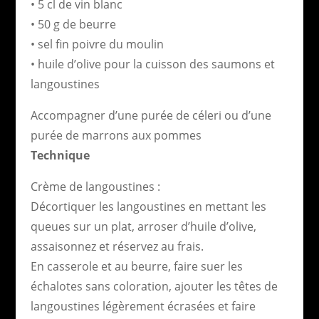
• 5 cl de vin blanc
• 50 g de beurre
• sel fin poivre du moulin
• huile d’olive pour la cuisson des saumons et
langoustines
Accompagner d’une purée de céleri ou d’une
purée de marrons aux pommes
Technique
Crème de langoustines :
Décortiquer les langoustines en mettant les
queues sur un plat, arroser d’huile d’olive,
assaisonnez et réservez au frais.
En casserole et au beurre, faire suer les
échalotes sans coloration, ajouter les têtes de
langoustines légèrement écrasées et faire