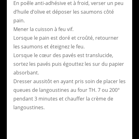
En poêle anti-adhésive et à froid, verser un peu
d’huile d’olive et déposer les saumons côté
pain.
Mener la cuisson à feu vif.
Lorsque le pain est doré et croûté, retourner
les saumons et éteignez le feu.
Lorsque le cœur des pavés est translucide,
sortez les pavés puis égouttez les sur du papier
absorbant.
Dresser aussitôt en ayant pris soin de placer les
queues de langoustines au four TH. 7 ou 200°
pendant 3 minutes et chauffer la crème de
langoustines.