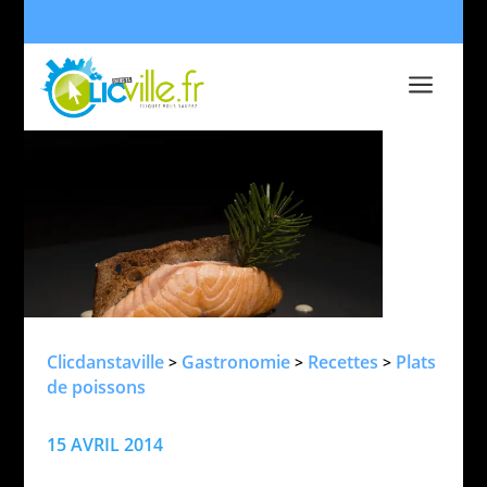
a
Clicdanstaville
Gastronomie
Recettes
Plats
>
>
>
de poissons
15 AVRIL 2014