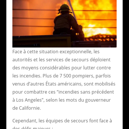
Face à cette situation exceptionnelle, les
autorités et les services de secours déploient
des moyens considérables pour lutter contre
les incendies. Plus de 7 500 pompiers, parfois
venus d’autres États américains, sont mobilisés
pour combattre ces “incendies sans précédent
à Los Angeles”, selon les mots du gouverneur
de Californie.
Cependant, les équipes de secours font face à
des défis majeurs :