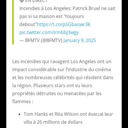
🔴 EN DIRECT
Incendies à Los Angeles: Patrick Bruel ne sait
pas si sa maison est "toujours
debout"
https://t.co/pSGbauwr3K
pic.twitter.com/irmbbj3wgy
— BFMTV (@BFMTV)
January 9, 2025
Les incendies qui ravagent Los Angeles ont un
impact considérable sur l’industrie du cinéma
et les nombreuses célébrités qui résident dans
la région. Plusieurs stars ont vu leurs
propriétés détruites ou menacées par les
flammes :
Tom Hanks et Rita Wilson ont évacué leur
villa à 26 millions de dollars