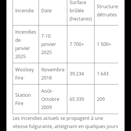
Surface
Structures
Incendie
Date
brûlée
détruites
(hectares)
Incendies
7-10
de
janvier
7 700+
1 500+
janvier
2025
2025
Woolsey
Novembre
39 234
1 643
Fire
2018
Août-
Station
Octobre
65 339
209
Fire
2009
Les incendies actuels se propagent à une
vitesse fulgurante, atteignant en quelques jours