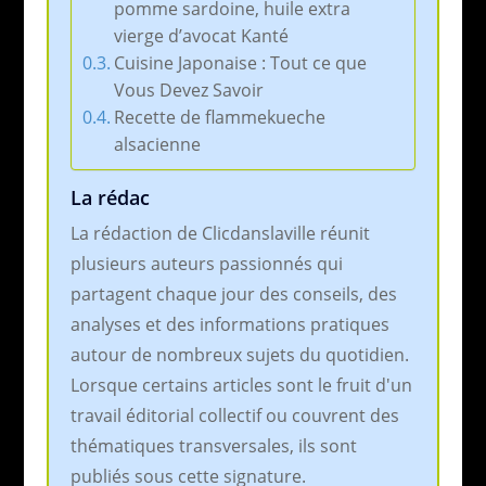
pomme sardoine, huile extra
vierge d’avocat Kanté
Cuisine Japonaise : Tout ce que
Vous Devez Savoir
Recette de flammekueche
alsacienne
La rédac
La rédaction de Clicdanslaville réunit
plusieurs auteurs passionnés qui
partagent chaque jour des conseils, des
analyses et des informations pratiques
autour de nombreux sujets du quotidien.
Lorsque certains articles sont le fruit d'un
travail éditorial collectif ou couvrent des
thématiques transversales, ils sont
publiés sous cette signature.