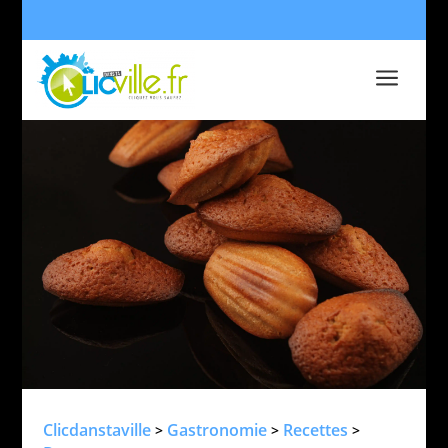
a
Clicdanstaville
Gastronomie
Recettes
>
>
>