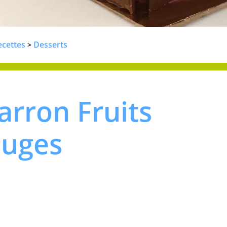
ecettes
Desserts
>
rron Fruits
ouges