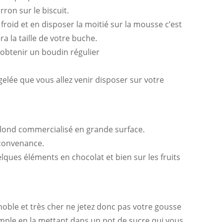
ron sur le biscuit.
roid et en disposer la moitié sur la mousse c’est
ra la taille de votre buche.
’obtenir un boudin régulier
elée que vous allez venir disposer sur votre
lond commercialisé en grande surface.
 convenance.
uelques éléments en chocolat et bien sur les fruits
 noble et très cher ne jetez donc pas votre gousse
xemple en la mettant dans un pot de sucre qui vous