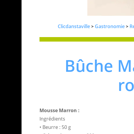
Clicdanstaville
Gastronomie
R
>
>
Bûche Ma
r
Mousse Marron :
Ingrédients
• Beurre : 50 g