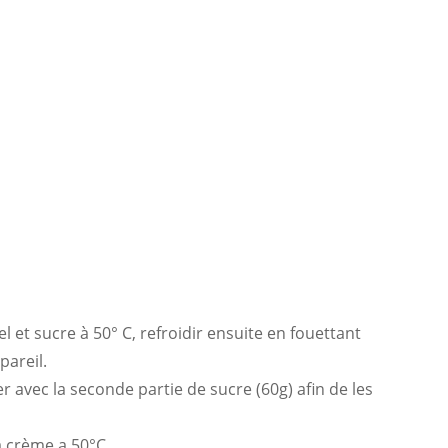
l et sucre à 50° C, refroidir ensuite en fouettant
pareil.
er avec la seconde partie de sucre (60g) afin de les
a crème a 50°C