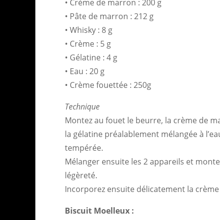
• Crème de marron : 200 g
• Pâte de marron : 212 g
• Whisky : 8 g
• Crème : 5 g
• Gélatine : 4 g
• Eau : 20 g
• Crème fouettée : 250g
Technique
Montez au fouet le beurre, la crème de ma
la gélatine préalablement mélangée à l’eau
tempérée.
Mélanger ensuite les 2 appareils et monter
légèreté.
Incorporez ensuite délicatement la crème
Biscuit Moelleux :