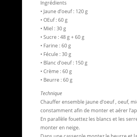
Ingrédients
• Jaune d’oeuf : 120 g
• OEuf : 60 g
• Miel : 30 g
• Sucre : 48 g + 60 g
• Farine : 60 g
• Fécule : 30 g
• Blanc d’oeuf : 150 g
• Crème : 60 g
• Beurre : 60 g
Technique
Chauffer ensemble jaune d’oeuf , oeuf, mie
constamment afin de monter et aérer l’ap
En parallèle fouettez les blancs et les serr
monter en neige.
Dans une casserole montez le beurre et l