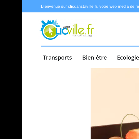
Bienvenue sur clicdanstaville.fr, votre web média de r
Transports
Bien-être
Ecologi