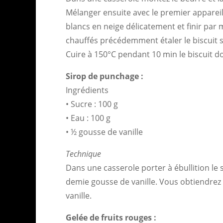
Mélanger ensuite avec le premier appareil 
blancs en neige délicatement et finir par 
chauffés précédemment étaler le biscuit s
Cuire à 150°C pendant 10 min le biscuit do
Sirop de punchage :
Ingrédients
• Sucre : 100 g
• Eau : 100 g
• ½ gousse de vanille
Technique
Dans une casserole porter à ébullition le s
demie gousse de vanille. Vous obtiendrez
vanille.
Gelée de fruits rouges :