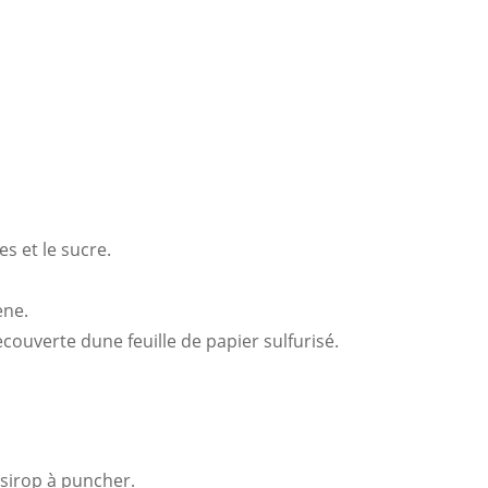
s et le sucre.
ène.
couverte dune feuille de papier sulfurisé.
 sirop à puncher.