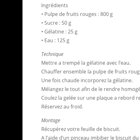
Ingrédients
• Pulpe de fruits rouges : 800 g
• Sucre : 50 g
• Gélatine : 25 g
• Eau : 125 g
Technique
Mettre a trempé la gélatine avec l’eau.
Chauffer ensemble la pulpe de fruits rouge
Une fois chaude incorporez la gélatine.
Mélangez le tout afin de le rendre homog
Coulez la gelée sur une plaque a rebord re
Réservez au froid.
Montage
Récupérez votre feuille de biscuit.
A l’aide d’un pinceau imbiber le biscuit du