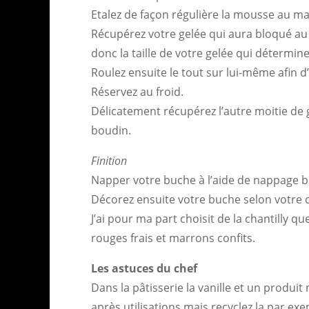
Etalez de façon régulière la mousse au mar
Récupérez votre gelée qui aura bloqué au f
donc la taille de votre gelée qui détermine
Roulez ensuite le tout sur lui-même afin d
Réservez au froid.
Délicatement récupérez l’autre moitie de g
boudin.
Finition
Napper votre buche à l’aide de nappage b
Décorez ensuite votre buche selon votre
J’ai pour ma part choisit de la chantilly q
rouges frais et marrons confits.
Les astuces du chef
Dans la pâtisserie la vanille et un produit
après utilisations mais recyclez la par e