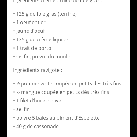
Ingrédients crème brûlée de foie gras :
• 125 g de foie gras (terrine)
• 1 oeuf entier
• jaune d’oeuf
• 125 g de crème liquide
• 1 trait de porto
• sel fin, poivre du moulin
Ingrédients ravigote :
• ½ pomme verte coupée en petits dés très fins
• ½ mangue coupée en petits dés très fins
• 1 filet d’huile d’olive
• sel fin
• poivre 5 baies au piment d’Espelette
• 40 g de cassonade