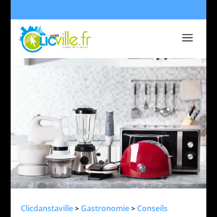
a
Clicdanstaville
Gastronomie
Conseils
>
>