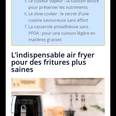
Le cuiseur vapeur : la cuisson douce
pour préserver les nutriments
Le slow cooker : le secret d’une
cuisine savoureuse sans effort
La casserole antiadhésive sans
PFOA : pour une cuisson légère en
matières grasses
L’indispensable air fryer
pour des fritures plus
saines