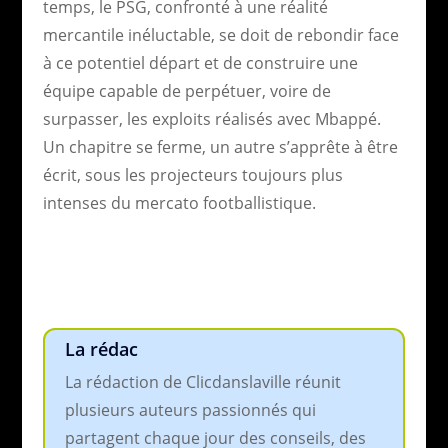
temps, le PSG, confronté à une réalité
mercantile inéluctable, se doit de rebondir face
à ce potentiel départ et de construire une
équipe capable de perpétuer, voire de
surpasser, les exploits réalisés avec Mbappé.
Un chapitre se ferme, un autre s’apprête à être
écrit, sous les projecteurs toujours plus
intenses du mercato footballistique.
La rédac
La rédaction de Clicdanslaville réunit
plusieurs auteurs passionnés qui
partagent chaque jour des conseils, des