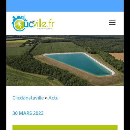
a
Clicdanstaville
Actu
>
30 MARS 2023