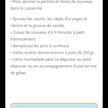
• Puis, ajoutez la pectine et mixez de nouveau
dans la casserole.
• Ajoutez les raisins, les râpés d’oranges et
citrons et la gousse de vanille.
• Cuisez de nouveau 4 à 5 minutes à petit
frémissement
• Remplissez les pots à confiture.
• Cette recette donne environ 2 pots de 250 gr.
• Cette marmelade peut se déguster au petit
déjeuner ou en accompagnement d’une terrine
de gibier.