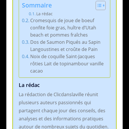
Sommaire
La rédac
Cromesquis de joue de boeuf
confite foie gras, huître d’Utah
beach et pommes fraîches
Dos de Saumon Piqués au Sapin
Langoustines et croûte de Pain
Noix de coquille Saint-Jacques
rôties Lait de topinambour vanille
cacao
La rédac
La rédaction de Clicdanslaville réunit
plusieurs auteurs passionnés qui
partagent chaque jour des conseils, des
analyses et des informations pratiques
autour de nombreux sujets du quotidien.