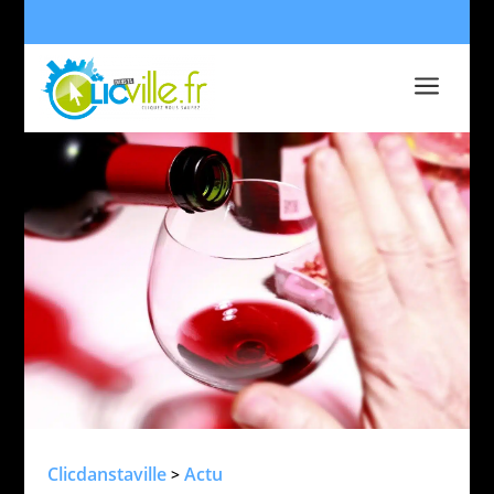
a
Clicdanstaville
Actu
>